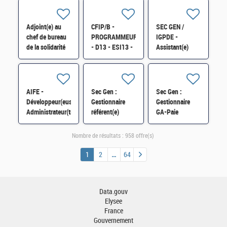
l'exploitation du
Télécom H/F
Automatisation
simulateur
H/F
SOFIA H/F
Adjoint(e) au
CFIP/B -
SEC GEN /
chef de bureau
PROGRAMMEUR
IGPDE -
de la solidarité
- D13 - ESI13 -
Assistant(e)
et de l'insertion
Exploitant(e)
informatique de
(6BSI) H/F*
Applicatif sur
proximité H/F
AIX H/F
AIFE -
Sec Gen :
Sec Gen :
Développeur(euse)
Gestionnaire
Gestionnaire
Administrateur(trice)
référent(e)
GA-Paie
ServiceNow H/F
expert(e) GA-
(CSRH/C) H/F
paye des agents
Nombre de résultats :
958 offre(s)
contractuels
(CSRH/C) H/F
1
2
64
Data.gouv
Elysee
France
Gouvernement