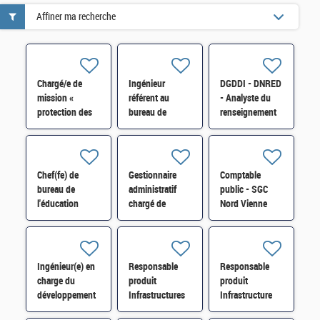
Affiner ma recherche
Chargé/e de
Ingénieur
DGDDI - DNRED
mission «
référent au
- Analyste du
protection des
bureau de
renseignement
actifs
l'expertise
« réseaux
stratégiques »
technique et
criminels
SISSE-POLOP-
industrielle au
/immigration
044 H/F
SBDU-SI-
illégale » H/F
Chef(fe) de
Gestionnaire
Comptable
SDBU-016 H/F
bureau de
administratif
public - SGC
l'éducation
chargé de
Nord Vienne
nationale
maintenances
Châtellerault et
(3BEN) H/F*
dans le domaine
antenne Loudun
immobilier H/F
H/F
Ingénieur(e) en
Responsable
Responsable
charge du
produit
produit
développement
Infrastructures
Infrastructure
et de
Réseaux et
Linux et