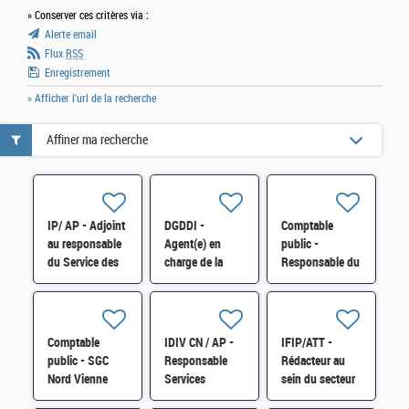
» Conserver ces critères via :
Alerte email
Flux
RSS
Enregistrement
» Afficher l'url de la recherche
Affiner ma recherche
IP/ AP - Adjoint
DGDDI -
Comptable
au responsable
Agent(e) en
public -
du Service des
charge de la
Responsable du
Impôts des
comptabilité
service des
Entreprises
administrative et
impôts des
(SIE) de Corbeil
du service
particuliers
H/F
caisse - cat. B
(SIP) de
Comptable
IDIV CN / AP -
IFIP/ATT -
(H/F)
Compiègne H/F
public - SGC
Responsable
Rédacteur au
Nord Vienne
Services
sein du secteur
Châtellerault et
d'Appui aux
«pilotage des