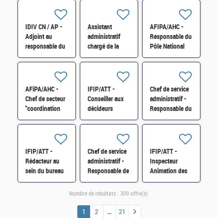
antenne Loudun
Service des
emplois et des
H/F
Impôts des
effectifs» au
Entreprises SA-
Bureau SPiB-1B
IDIV CN / AP -
Assistant
AFIPA/AHC -
SIE à Verdun
H/F
Adjoint au
administratif
Responsable du
H/F
responsable du
chargé de la
Pôle National
service de
gestion
d'Assistance au
gestion
budgétaire et
Recouvrement
comptable H/F
comptable -
complexe
Paierie régionale
(PARC) - H/F
AFiPA/AHC -
IFIP/ATT -
Chef de service
H/F
Chef de secteur
Conseiller aux
administratif -
"coordination
décideurs
Responsable du
des travaux de
locaux de Yerres
pôle gestion
certification"
H/F
publique H/F
H/F
IFIP/ATT -
Chef de service
IFIP/ATT -
Rédacteur au
administratif -
Inspecteur
sein du bureau
Responsable de
Animation des
GF-3B –
la division
réseaux du
division 2
collectivités
contrôle fiscal et
Nombre de résultats :
309 offre(s)
maîtrise
locales H/F
Référent
d'ouvrage
facturation
1
2
21