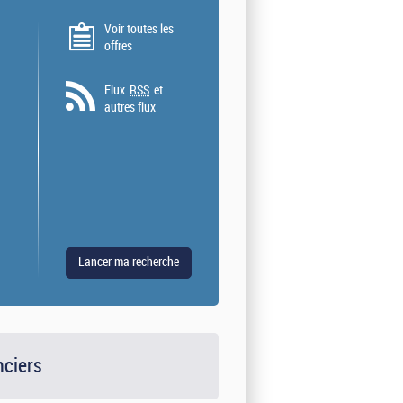
Voir toutes les
offres
Flux
RSS
et
autres flux
nciers