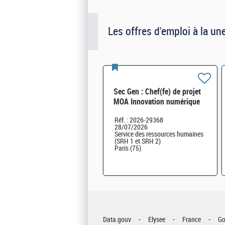
Les offres d'emploi à la un
Sec Gen : Chef(fe) de projet
MOA Innovation numérique
RH (SRH 2D) H/F
Réf. : 2026-29368
28/07/2026
Service des ressources humaines
(SRH 1 et SRH 2)
Paris (75)
Data.gouv
Elysee
France
Go