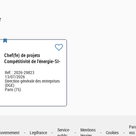
e
Chef(fe) de projets
Compétitivité de l'énergie-SI-
SDTME-114 H/F
Réf. : 2026-29823
13/07/2026
Direction générale des entreprises
(DGE)
Paris (75)
Par
Service-
Mentions
uvernement
Legifrance
Cookies
vos
public
légales