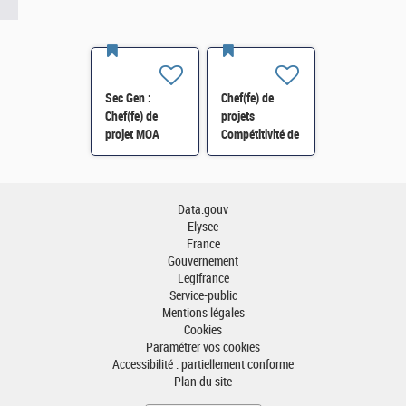
Sec Gen :
Chef(fe) de
Chef(fe) de
projets
projet MOA
Compétitivité de
Innovation
l'énergie-SI-
numérique RH
SDTME-114 H/F
(SRH 2D) H/F
Data.gouv
Elysee
France
Gouvernement
Legifrance
Service-public
Mentions légales
Cookies
Paramétrer vos cookies
Accessibilité : partiellement conforme
Plan du site