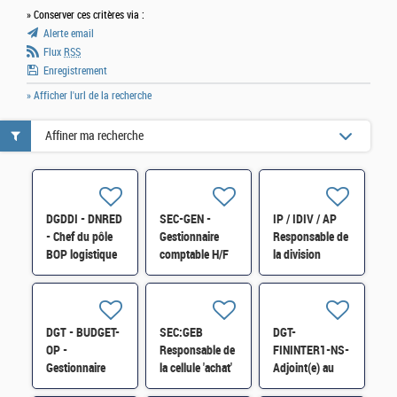
» Conserver ces critères via :
Alerte email
Flux
RSS
Enregistrement
» Afficher l'url de la recherche
Affiner ma recherche
DGDDI - DNRED
SEC-GEN -
IP / IDIV / AP
- Chef du pôle
Gestionnaire
Responsable de
BOP logistique
comptable H/F
la division
et immobilier de
Budget
la DNRED H/F
immobilier
logistique -
DDFIP 74 - H/F
DGT - BUDGET-
SEC:GEB
DGT-
OP -
Responsable de
FININTER1-NS-
Gestionnaire
la cellule 'achat'
Adjoint(e) au
budgétaire et
chef de bureau