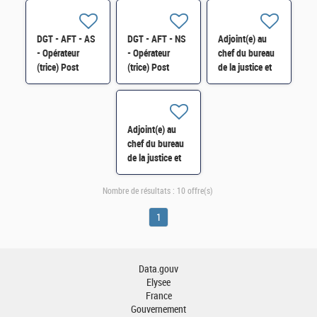
comptable H/F
H/F
DGT - AFT - AS
DGT - AFT - NS
Adjoint(e) au
- Opérateur
- Opérateur
chef du bureau
(trice) Post
(trice) Post
de la justice et
Marché H/F
Marché H/F
des médias
(8BJM) H/F*
Adjoint(e) au
chef du bureau
de la justice et
des médias
(8BJM) H/F
Nombre de résultats :
10 offre(s)
1
Data.gouv
Elysee
France
Gouvernement