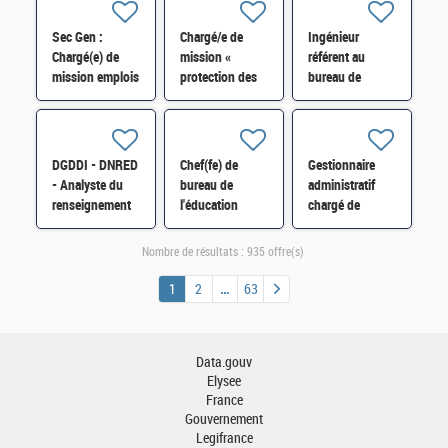
du service
particuliers
caisse - cat. B
(SIP) de
Sec Gen :
Chargé/e de
Ingénieur
(H/F)
Compiègne H/F
Chargé(e) de
mission «
référent au
mission emplois
protection des
bureau de
fonctionnels
actifs
l'expertise
supérieurs
stratégiques »
technique et
(SRH2A) H/F
SISSE-POLOP-
industrielle au
044 H/F
SBDU-SI-
DGDDI - DNRED
Chef(fe) de
Gestionnaire
SDBU-016 H/F
- Analyste du
bureau de
administratif
renseignement
l'éducation
chargé de
« réseaux
nationale
maintenances
criminels
(3BEN) H/F*
dans le domaine
Nombre de résultats :
935 offre(s)
/immigration
immobilier H/F
illégale » H/F
1
2
63
Data.gouv
Elysee
France
Gouvernement
Legifrance