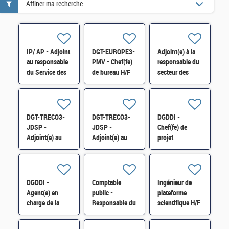
Affiner ma recherche
IP/ AP - Adjoint
DGT-EUROPE3-
Adjoint(e) à la
au responsable
PMV - Chef(fe)
responsable du
du Service des
de bureau H/F
secteur des
Impôts des
distinctions
Entreprises
honorifiques
(SIE) de Corbeil
H/F
H/F
DGT-TRECO3-
DGT-TRECO3-
DGDDI -
JDSP -
JDSP -
Chef(fe) de
Adjoint(e) au
Adjoint(e) au
projet
chef du bureau
chef du bureau
immobilier
H/F
H/F
expert (cat. A)
DGDDI -
Comptable
Ingénieur de
Agent(e) en
public -
plateforme
charge de la
Responsable du
scientifique H/F
comptabilité
service des
administrative et
impôts des