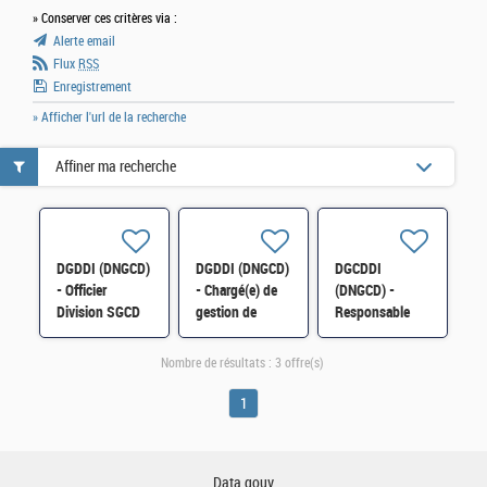
» Conserver ces critères via :
Alerte email
Flux
RSS
Enregistrement
» Afficher l'url de la recherche
Affiner ma recherche
DGDDI (DNGCD)
DGDDI (DNGCD)
DGCDDI
- Officier
- Chargé(e) de
(DNGCD) -
Division SGCD
gestion de
Responsable
Antilles Guyane
contrat H/F
Technique Naval
H/F
de Façade
Nombre de résultats :
3 offre(s)
(RTNF) H/F
1
Data.gouv