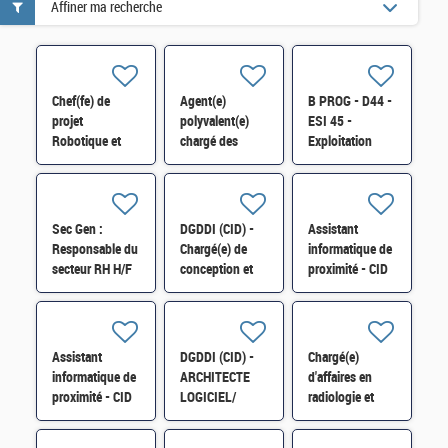
Affiner ma recherche
Chef(fe) de
Agent(e)
B PROG - D44 -
projet
polyvalent(e)
ESI 45 -
Robotique et
chargé des
Exploitation
Industrie du
fonctions de
applicative H/F
futur-SI-
chauffeur,
SDTME-081 H/F
d'accueil, de
courrier et de
Sec Gen :
DGDDI (CID) -
Assistant
manutention
Responsable du
Chargé(e) de
informatique de
(H/F)
secteur RH H/F
conception et
proximité - CID
de
34 -B PAU -
développement
D13 - ESI34 -
cat A H/F
H/F
Assistant
DGDDI (CID) -
Chargé(e)
informatique de
ARCHITECTE
d'affaires en
proximité - CID
LOGICIEL/
radiologie et
34 - B - PAU -
GESTIONNAIRE
physique
D13 - ESI34 -
OUTILS - cat A
médicale H/F