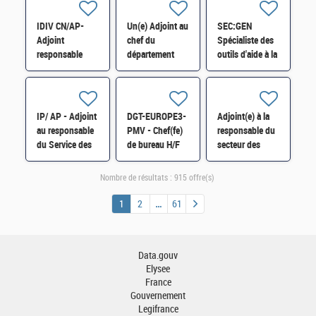
H/F
H/F
IDIV CN/AP-
Un(e) Adjoint au
SEC:GEN
Adjoint
chef du
Spécialiste des
responsable
département
outils d'aide à la
division
Comptabilité
traduction H/F
Ressources
administrative
Humaines -
H/F
Formation
IP/ AP - Adjoint
DGT-EUROPE3-
Adjoint(e) à la
Professionnelle
au responsable
PMV - Chef(fe)
responsable du
H/F
du Service des
de bureau H/F
secteur des
Impôts des
distinctions
Entreprises
honorifiques
Nombre de résultats :
915 offre(s)
(SIE) de Corbeil
H/F
H/F
1
2
61
Data.gouv
Elysee
France
Gouvernement
Legifrance