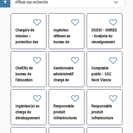
Affiner ma recherche
Chargé/e de
Ingénieur
DGDDI - DNRED
mission «
référent au
- Analyste du
protection des
bureau de
renseignement
actifs
l'expertise
« réseaux
stratégiques »
technique et
criminels
SISSE-POLOP-
industrielle au
/immigration
044 H/F
SBDU-SI-
illégale » H/F
Chef(fe) de
Gestionnaire
Comptable
SDBU-016 H/F
bureau de
administratif
public - SGC
l'éducation
chargé de
Nord Vienne
nationale
maintenances
Châtellerault et
(3BEN) H/F*
dans le domaine
antenne Loudun
immobilier H/F
H/F
Ingénieur(e) en
Responsable
Responsable
charge du
produit
produit
développement
Infrastructures
Infrastructure
et de
Réseaux et
Linux et
l'exploitation du
Télécom H/F
Automatisation