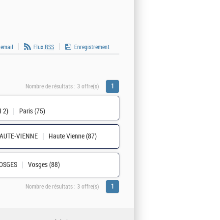
 email
Flux
RSS
Enregistrement
1
Nombre de résultats :
3 offre(s)
 2)
Paris (75)
HAUTE-VIENNE
Haute Vienne (87)
VOSGES
Vosges (88)
1
Nombre de résultats :
3 offre(s)