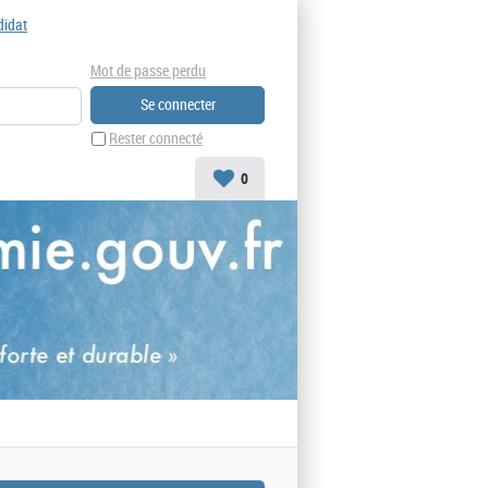
didat
Mot de passe perdu
Rester connecté
0