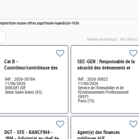
-emploi/liste-toutes-offres.aspx?mode=layer&lcid=1036
Nombre de résultats :
941 offre(s)
Cat B -
SEC-GEN : Responsable de la
Contrôleur/contrôleuse des
sécurité des événements et
finances publiques - Pôle des
visites officielles H/F
Réf. : 2026-30784
Réf. : 2026-30822
brigades patrimoniales -
11/06/2026
11/06/2026
DIRCOFI IDF H/F
DIRCOFI IDF
Service de l'Immobilier et de
Seine Saint-Denis (93)
l'Environnement Professionnel
(SIEP)
Paris (75)
DGT - SFE - BANCFIN4 -
Agent(e) des finances
JBM - Adjoint(e) au chef de
publiques H/F