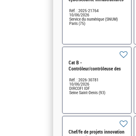
et télécommunications H/F
Réf. : 2025-21764
10/06/2026
Service du numérique (SNUM)
Paris (75)
Cat B -
Contrôleur/contrôleuse des
finances publiques - Pôle
Réf. : 2026-30781
unfié des contrôleurs
10/06/2026
DIRCOFI IDF H/F
DIRCOFI IDF
Seine Saint-Denis (93)
Chef/fe de projets innovation