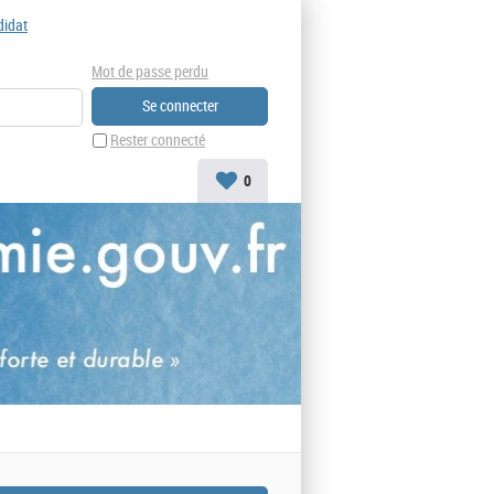
didat
Mot de passe perdu
Rester connecté
0