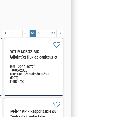
1
57
58
59
63
DGT-MACRO2-MG -
Adjoint(e) flux de capitaux et
conjoncture financière H/F
Réf. : 2026-30774
10/06/2026
Direction générale du Trésor
(DGT)
Paris (75)
IPFiP / AP - Responsable du
Centre de Contact des