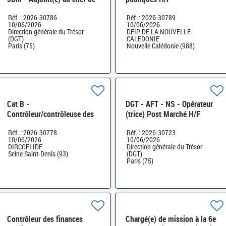
bureau H/F
Réf. : 2026-30786
Réf. : 2026-30789
10/06/2026
10/06/2026
Direction générale du Trésor
DFIP DE LA NOUVELLE
(DGT)
CALEDONIE
Paris (75)
Nouvelle Calédonie (988)
Cat B -
DGT - AFT - NS - Opérateur
Contrôleur/contrôleuse des
(trice) Post Marché H/F
finances publiques - Pôle
Réf. : 2026-30778
Réf. : 2026-30723
unfié des contrôleurs
10/06/2026
10/06/2026
DIRCOFI IDF H/F
DIRCOFI IDF
Direction générale du Trésor
Seine Saint-Denis (93)
(DGT)
Paris (75)
Contrôleur des finances
Chargé(e) de mission à la 6e