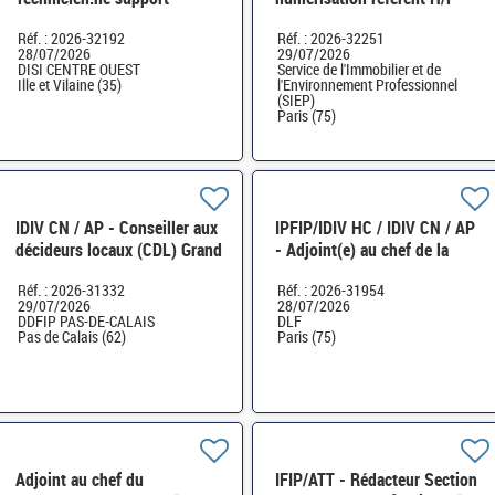
Exploitant.e système et
Réf. : 2026-32192
Réf. : 2026-32251
applicatif H/F
28/07/2026
29/07/2026
DISI CENTRE OUEST
Service de l'Immobilier et de
Ille et Vilaine (35)
l'Environnement Professionnel
(SIEP)
Paris (75)
IDIV CN / AP - Conseiller aux
IPFIP/IDIV HC / IDIV CN / AP
décideurs locaux (CDL) Grand
- Adjoint(e) au chef de la
Calais Terres et Mers H/F
section parlementaire H/F
Réf. : 2026-31332
Réf. : 2026-31954
29/07/2026
28/07/2026
DDFIP PAS-DE-CALAIS
DLF
Pas de Calais (62)
Paris (75)
Adjoint au chef du
IFIP/ATT - Rédacteur Section