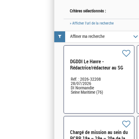
Critères sélectionnés :
» Afficher l'url de la recherche
Affiner ma recherche
DGDDI Le Havre -
Rédactrice/rédacteur au SG
de la DR - Relais logistique et
Réf. : 2026-32208
immobilier H/F
28/07/2026
DI Normandie
Seine Maritime (76)
Chargé de mission au sein du
PCRP 18e – 19e – 20e de la