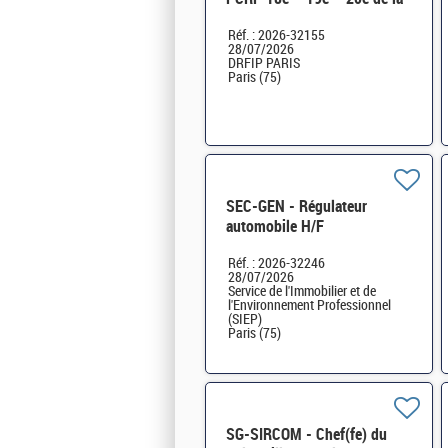
DRFIP d'Ile-de-France et de
Réf. : 2026-32155
Paris H/F
28/07/2026
DRFIP PARIS
Paris (75)
SEC-GEN - Régulateur
automobile H/F
Réf. : 2026-32246
28/07/2026
Service de l'Immobilier et de
l'Environnement Professionnel
(SIEP)
Paris (75)
SG-SIRCOM - Chef(fe) du