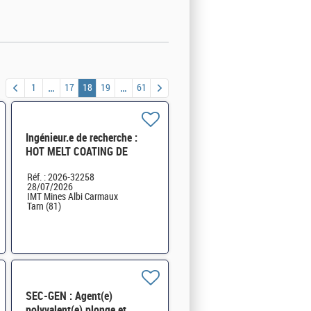
1
17
18
19
61
Ingénieur.e de recherche :
HOT MELT COATING DE
FORMES
Réf. : 2026-32258
PHARMACEUTIQUES - CDD
28/07/2026
12 mois H/F
IMT Mines Albi Carmaux
Tarn (81)
SEC-GEN : Agent(e)
polyvalent(e) plonge et