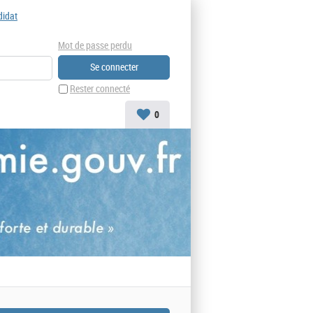
didat
Mot de passe perdu
Rester connecté
0