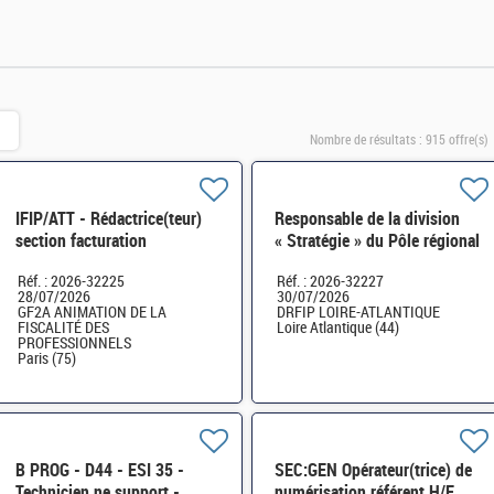
Nombre de résultats :
915 offre(s)
IFIP/ATT - Rédactrice(teur)
Responsable de la division
section facturation
« Stratégie » du Pôle régional
électronique H/F
de l'immobilier de l'État
Réf. : 2026-32225
Réf. : 2026-32227
(PRIE) - DRFIP44 H/F
28/07/2026
30/07/2026
GF2A ANIMATION DE LA
DRFIP LOIRE-ATLANTIQUE
FISCALITÉ DES
Loire Atlantique (44)
PROFESSIONNELS
Paris (75)
B PROG - D44 - ESI 35 -
SEC:GEN Opérateur(trice) de
Technicien.ne support -
numérisation référent H/F