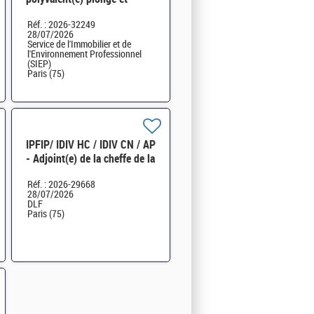
batterie à l'Hôtel des
Réf. : 2026-32249
ministres H/F
28/07/2026
Service de l'Immobilier et de
l'Environnement Professionnel
(SIEP)
Paris (75)
IPFIP/ IDIV HC / IDIV CN / AP
- Adjoint(e) de la cheffe de la
section 2 « fiscalité
Réf. : 2026-29668
patrimoniale » H/F
28/07/2026
DLF
Paris (75)