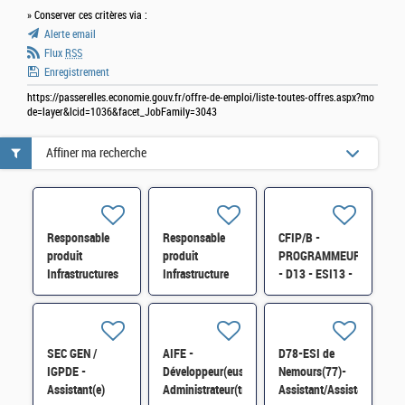
» Conserver ces critères via :
Alerte email
Flux
RSS
Enregistrement
https://passerelles.economie.gouv.fr/offre-de-emploi/liste-toutes-offres.aspx?mo
de=layer&lcid=1036&facet_JobFamily=3043
Affiner ma recherche
Responsable
Responsable
CFIP/B -
produit
produit
PROGRAMMEUR
Infrastructures
Infrastructure
- D13 - ESI13 -
Réseaux et
Linux et
Exploitant(e)
Télécom H/F
Automatisation
Applicatif sur
H/F
AIX H/F
SEC GEN /
AIFE -
D78-ESI de
IGPDE -
Développeur(euse)
Nemours(77)-
Assistant(e)
Administrateur(trice)
Assistant/Assistante