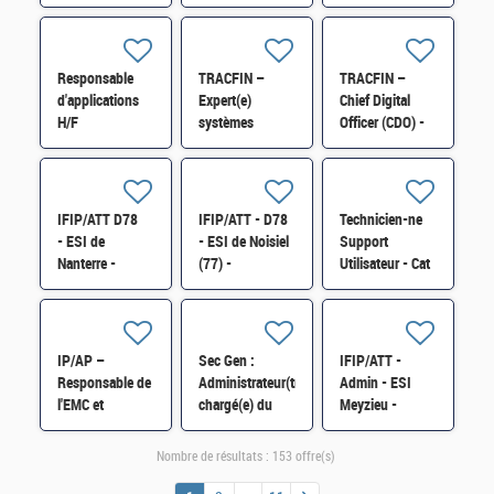
informatique de
ServiceNow H/F
support
proximité H/F
utilisateurs
(assistance
technique
Responsable
TRACFIN –
TRACFIN –
domaine pro)
d'applications
Expert(e)
Chief Digital
H/F
H/F
systèmes
Officer (CDO) -
d'exploitation et
Architecte
virtualisation
technique et
H/F
Systèmes H/F
IFIP/ATT D78
IFIP/ATT - D78
Technicien-ne
- ESI de
- ESI de Noisiel
Support
Nanterre -
(77) -
Utilisateur - Cat
Architecte
Exploitant-
B - ESI de
technique (H/F)
Exploitante
Toulouse -
système en
Poste2 H/F
environnement
IP/AP –
Sec Gen :
IFIP/ATT -
virtualisé H/F
Responsable de
Administrateur(trice)
Admin - ESI
l'EMC et
chargé(e) du
Meyzieu -
coordinateur
maintien en
Chef(fe) de
fonctionnel -
condition de
fabrication H/F
Nombre de résultats :
153 offre(s)
Projet NARA
sécurité (MCS)
DP3 H/F
H/F