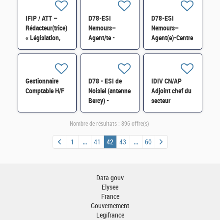
et logistique de
FICOBA
FICOBA
proximité H/F
FICOVIE et MNT
FICOVIE et MNT
IFIP / ATT –
D78-ESI
D78-ESI
des déclarations
des déclarations
Rédacteur(trice)
Nemours–
Nemours–
2736 H/F
2736 H/F
« Législation,
Agent/te -
Agent(e)-Centre
réglementation-
Centre National
National de
droit du
de Traitement
Traitement
recouvrement
FICOBA
FICOBA
forcé » H/F
FICOVIE et MNT
FICOVIE et MNT
Gestionnaire
D78 - ESI de
IDIV CN/AP
des déclarations
des déclarations
Comptable H/F
Noisiel (antenne
Adjoint chef du
2736 H/F
2736 H/F
Bercy) -
secteur
Assistant/assistante
« Réglementation
utilisateur-
comptable
Nombre de résultats :
896 offre(s)
utilisatrice
secteur public
informatique
local et
1
41
42
43
60
H/F
hospitalier » H/F
Data.gouv
Elysee
France
Gouvernement
Legifrance