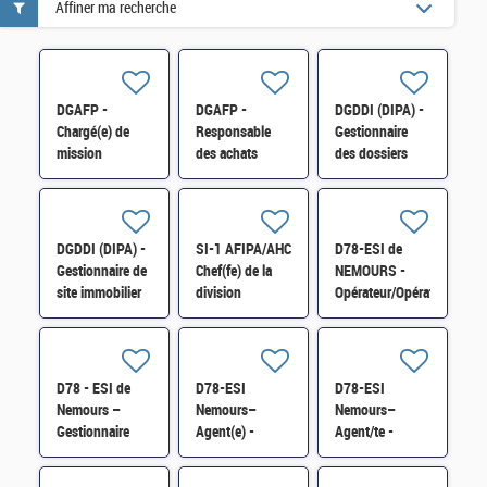
Affiner ma recherche
DGAFP -
DGAFP -
DGDDI (DIPA) -
Chargé(e) de
Responsable
Gestionnaire
mission
des achats
des dossiers
professionnalisation
(DRESS) H/F
contentieux et
et innovation
suivi des
RH (1DTRH) H/F
marchandises
(Cat. B) H/F
DGDDI (DIPA) -
SI-1 AFIPA/AHC
D78-ESI de
Gestionnaire de
Chef(fe) de la
NEMOURS -
site immobilier
division
Opérateur/Opératrice
(cat. A) H/F
technologies et
machine et
outillage H/F
cariste à l'Atelier
Édition
impression
D78 - ESI de
D78-ESI
D78-ESI
finition H/F
Nemours –
Nemours–
Nemours–
Gestionnaire
Agent(e) -
Agent/te -
logistique au
Centre National
Centre National
sein du pôle RH
de Traitement
de Traitement