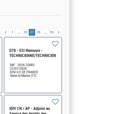
1
26
27
28
65
D78 - ESI Nemours -
TECHNICIENNE/TECHNICIEN
RESEAUX, TELECOMS, et/ou
Réf. : 2026-32083
MULTIMEDIAS et
22/07/2026
MAINTENANCE H/F
DISI ILE DE FRANCE
Seine et Marne (77)
IDIV CN / AP - Adjoint au
Service des Impôts des