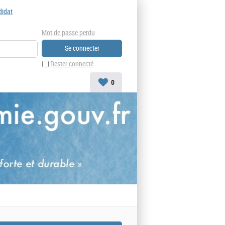
didat
Mot de passe perdu
Rester connecté
0