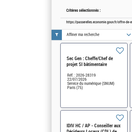
Critères sélectionnés :
https://passerelles.economie.gouv.fr/offre-de
Affiner ma recherche
Sec Gen : Cheffe/Chef de
projet SI bâtimentaire
sensible H/F
Réf. : 2026-28319
22/07/2026
Service du numérique (SNUM)
Paris (75)
IDIV HC / AP - Conseiller aux
Décideurs Locaux (CDL) de