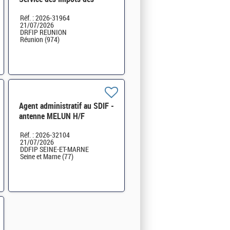
Particuliers (SIP) de Saint-
Réf. : 2026-31964
Denis de la Réunion H/F
21/07/2026
DRFIP REUNION
Réunion (974)
Agent administratif au SDIF -
antenne MELUN H/F
Réf. : 2026-32104
21/07/2026
DDFIP SEINE-ET-MARNE
Seine et Marne (77)