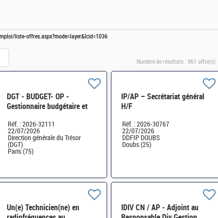
-emploi/liste-offres.aspx?mode=layer&lcid=1036
Nombre de résultats :
961 offre(s)
DGT - BUDGET- OP -
IP/AP – Secrétariat général
Gestionnaire budgétaire et
H/F
comptable H/F
Réf. : 2026-32111
Réf. : 2026-30767
22/07/2026
22/07/2026
Direction générale du Trésor
DDFIP DOUBS
(DGT)
Doubs (25)
Paris (75)
Un(e) Technicien(ne) en
IDIV CN / AP - Adjoint au
radiofréquences au
Responsable Div Gestion