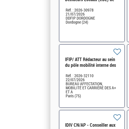
Périgueux H/F
Réf. : 2026-30978
21/07/2026
DDFIP DORDOGNE
Dordogne (24)
IFIP/ ATT Rédacteur au sein
du pôle mobilité interne des
IP, IDIV, AFIPA du Bureau
Réf. : 2026-32110
AMC A+ et A H/F
22/07/2026
BUREAU AFFECTATION,
MOBILITÉ ET CARRIÈRE DES A+
ET A
Paris (75)
IDIV CN/AP - Conseiller aux