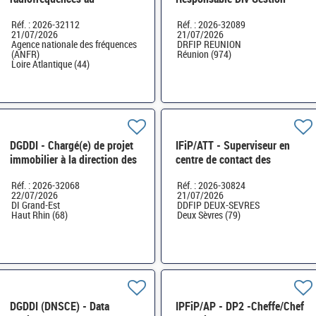
département Contrôles H/F
publique et hospitalière, chef
Réf. : 2026-32112
Réf. : 2026-32089
de service domanial H/F
21/07/2026
21/07/2026
Agence nationale des fréquences
DRFIP REUNION
(ANFR)
Réunion (974)
Loire Atlantique (44)
DGDDI - Chargé(e) de projet
IFiP/ATT - Superviseur en
immobilier à la direction des
centre de contact des
douanes de Mulhouse H/F
professionnels (CC Pros) H/F
Réf. : 2026-32068
Réf. : 2026-30824
22/07/2026
21/07/2026
DI Grand-Est
DDFIP DEUX-SEVRES
Haut Rhin (68)
Deux Sèvres (79)
DGDDI (DNSCE) - Data
IPFiP/AP - DP2 -Cheffe/Chef