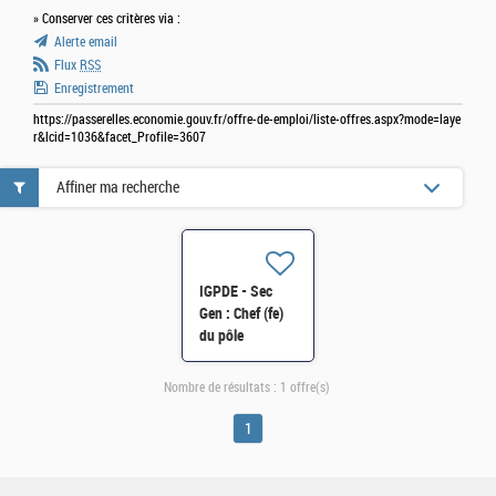
» Conserver ces critères via :
Alerte email
Flux
RSS
Enregistrement
https://passerelles.economie.gouv.fr/offre-de-emploi/liste-offres.aspx?mode=laye
r&lcid=1036&facet_Profile=3607
Affiner ma recherche
IGPDE - Sec
Gen : Chef (fe)
du pôle
"Synthèse et
communication"
Nombre de résultats :
1 offre(s)
H/F
1