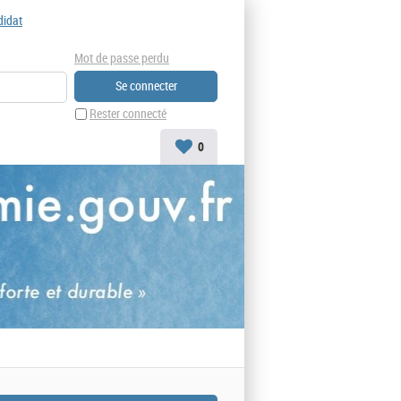
didat
Mot de passe perdu
Rester connecté
0