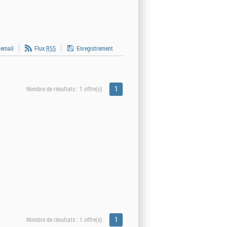
 email
Flux
RSS
Enregistrement
1
Nombre de résultats :
1 offre(s)
1
Nombre de résultats :
1 offre(s)