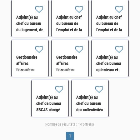
la dépense
Périgueux H/F
salariale du
publique
ministère de la
(2POP/Pôle
Justice 8BJM
Adjoint(e) au
Adjoint au chef
Adjoint au chef
Performance)*
H/F"
chef du bureau
du bureau de
du bureau de
H/F
du logement, de
l'emploi et de la
l'emploi et de la
la ville et des
formation
formation
territoires
professionnelle
professionnelle
(4BLVT) H/F H/F
(6BEFP) H/F
(6BEFP) H/F
Gestionnaire
Gestionnaire
Adjoint(e) au
affaires
affaires
chef de bureau
financières
financières
opérateurs et
SEN-CCED-123
SEN-CCED-123
organismes
H/F
publics d'État
(2B2O) H/F* H/F
Adjoint(e) au
Adjoint(e) au
chef de bureau
chef du bureau
8BCJS chargé
des collectivités
de la synthèse
locales (5BCL)
budgétaire
H/F*
Nombre de résultats :
14 offre(s)
mission « Sport,
jeunesse » H/F*
1