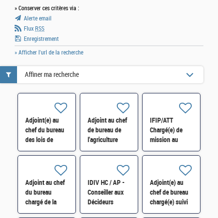
» Conserver ces critères via :
Alerte email
Flux
RSS
Enregistrement
» Afficher l'url de la recherche
Affiner ma recherche
Adjoint(e) au
Adjoint au chef
IFIP/ATT
chef du bureau
de bureau de
Chargé(e) de
des lois de
l'agriculture
mission au
finances, pole
(7BA) H/F
service du
synthèse
Contrôle
normative
Budgétaire
1BLF* H/F
Régional (CBR)
Adjoint au chef
IDIV HC / AP -
Adjoint(e) au
de la région
du bureau
Conseiller aux
chef de bureau
Normandie
chargé de la
Décideurs
chargé(e) suivi
performance de
Locaux (CDL) de
de la masse