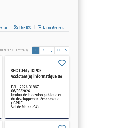
 email
Flux
RSS
Enregistrement
1
2
11
sultats :
153 offre(s)
SEC GEN / IGPDE -
Assistant(e) informatique de
proximité H/F
Réf. : 2026-31867
06/08/2026
Institut de la gestion publique et
du développement économique
(IGPDE)
Val de Marne (94)