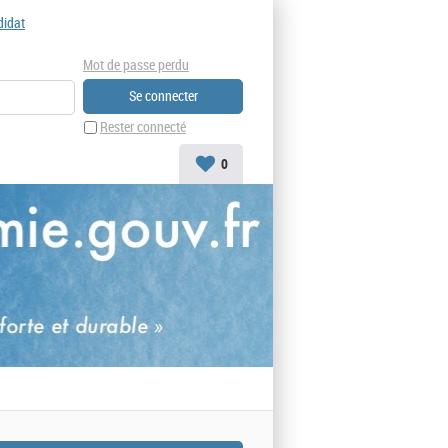
didat
Mot de passe perdu
Rester connecté
0