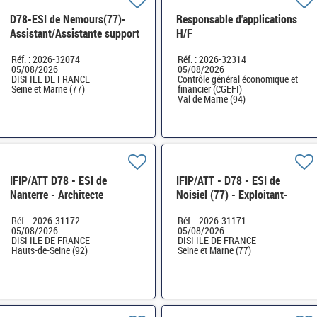
D78-ESI de Nemours(77)-
Responsable d'applications
Assistant/Assistante support
H/F
utilisateurs (assistance
Réf. : 2026-32074
Réf. : 2026-32314
technique domaine pro) H/F
05/08/2026
05/08/2026
DISI ILE DE FRANCE
Contrôle général économique et
Seine et Marne (77)
financier (CGEFI)
Val de Marne (94)
IFIP/ATT D78 - ESI de
IFIP/ATT - D78 - ESI de
Nanterre - Architecte
Noisiel (77) - Exploitant-
technique (H/F)
Exploitante système en
Réf. : 2026-31172
Réf. : 2026-31171
environnement virtualisé H/F
05/08/2026
05/08/2026
DISI ILE DE FRANCE
DISI ILE DE FRANCE
Hauts-de-Seine (92)
Seine et Marne (77)