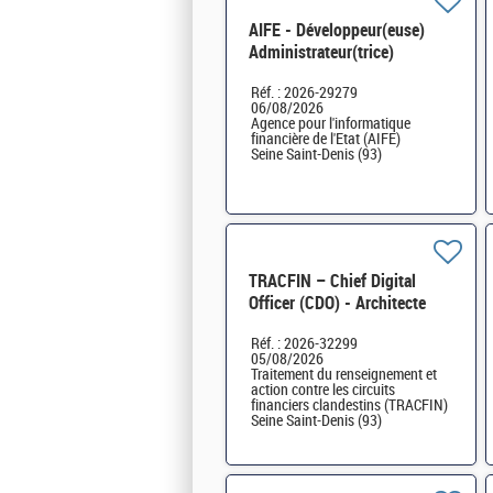
AIFE - Développeur(euse)
Administrateur(trice)
ServiceNow H/F
Réf. : 2026-29279
06/08/2026
Agence pour l'informatique
financière de l'Etat (AIFE)
Seine Saint-Denis (93)
TRACFIN – Chief Digital
Officer (CDO) - Architecte
technique et Systèmes H/F
Réf. : 2026-32299
05/08/2026
Traitement du renseignement et
action contre les circuits
financiers clandestins (TRACFIN)
Seine Saint-Denis (93)