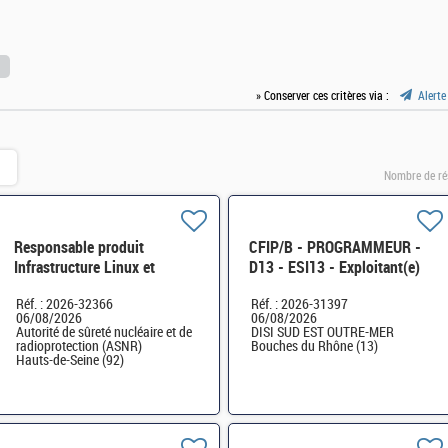
» Conserver ces critères via :
Alerte
Nombre de ré
Responsable produit
CFIP/B - PROGRAMMEUR -
Infrastructure Linux et
D13 - ESI13 - Exploitant(e)
Automatisation H/F
Applicatif sur AIX H/F
Réf. : 2026-32366
Réf. : 2026-31397
06/08/2026
06/08/2026
Autorité de sûreté nucléaire et de
DISI SUD EST OUTRE-MER
radioprotection (ASNR)
Bouches du Rhône (13)
Hauts-de-Seine (92)