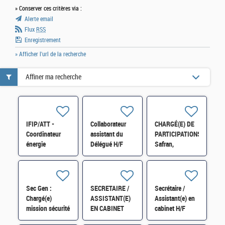
» Conserver ces critères via :
Alerte email
Flux
RSS
Enregistrement
» Afficher l'url de la recherche
Affiner ma recherche
IFIP/ATT -
Collaborateur
CHARGÉ(E) DE
Coordinateur
assistant du
PARTICIPATIONS
énergie
Délégué H/F
Safran,
immobilier au
Chantiers de
PRIE - Service
l'Atlantique et
Stratégie
Monnaie de
(DRFIP 31) H/F
Paris,
Sec Gen :
SECRETAIRE /
Secrétaire /
ArianeGroup
Chargé(e)
ASSISTANT(E)
Assistant(e) en
H/F
mission sécurité
EN CABINET
cabinet H/F
économique
H/F