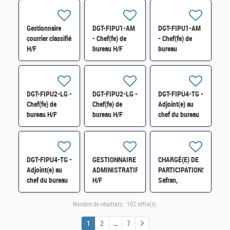
(CMSE) en zone
de défense et
sécurité Guyane
Gestionnaire
DGT-FIPU1-AM
DGT-FIPU1-AM
(SHFDS) H/F
courrier classifié
- Chef(fe) de
- Chef(fe) de
H/F
bureau H/F
bureau
DGT-FIPU2-LG -
DGT-FIPU2-LG -
DGT-FIPU4-TG -
Chef(fe) de
Chef(fe) de
Adjoint(e) au
bureau H/F
bureau H/F
chef du bureau
Fipu4 -
responsable
outils H/F
DGT-FIPU4-TG -
GESTIONNAIRE
CHARGÉ(E) DE
Adjoint(e) au
ADMINISTRATIF
PARTICIPATIONS
chef du bureau
H/F
Safran,
Fipu4 -
Chantiers de
responsable
l'Atlantique et
Nombre de résultats :
102 offre(s)
outils H/F
Monnaie de
Paris,
1
2
7