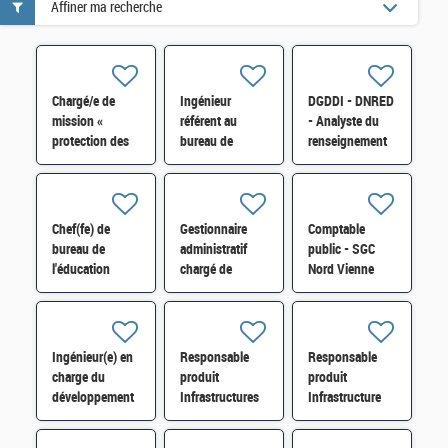
Affiner ma recherche
Chargé/e de
Ingénieur
DGDDI - DNRED
mission «
référent au
- Analyste du
protection des
bureau de
renseignement
actifs
l'expertise
« réseaux
stratégiques »
technique et
criminels
SISSE-POLOP-
industrielle au
/immigration
044 H/F
SBDU-SI-
illégale » H/F
Chef(fe) de
Gestionnaire
Comptable
SDBU-016 H/F
bureau de
administratif
public - SGC
l'éducation
chargé de
Nord Vienne
nationale
maintenances
Châtellerault et
(3BEN) H/F*
dans le domaine
antenne Loudun
immobilier H/F
H/F
Ingénieur(e) en
Responsable
Responsable
charge du
produit
produit
développement
Infrastructures
Infrastructure
et de
Réseaux et
Linux et
l'exploitation du
Télécom H/F
Automatisation