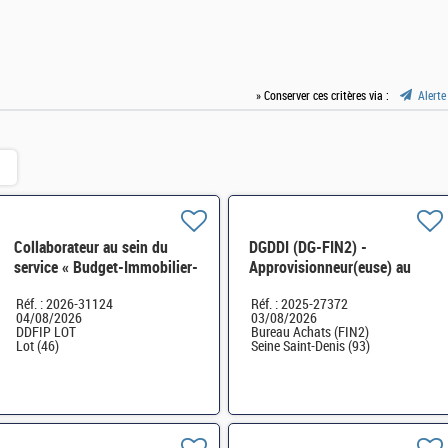
» Conserver ces critères via :
Alerte
Collaborateur au sein du
DGDDI (DG-FIN2) -
service « Budget-Immobilier-
Approvisionneur(euse) au
Logistique » H/F
sein du Bureau des achats
Réf. : 2026-31124
Réf. : 2025-27372
H/F
04/08/2026
03/08/2026
DDFIP LOT
Bureau Achats (FIN2)
Lot (46)
Seine Saint-Denis (93)