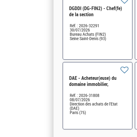
DGDDI (DG-FIN2) - Chef(fe)
de la section
« Approvisionnement » au
Réf. : 2026-32291
sein du bureau des achats
30/07/2026
H/F
Bureau Achats (FIN2)
Seine Saint-Denis (93)
DAE - Acheteur(euse) du
domaine immobilier,
spécialisé(e) en énergie H/F
Réf. : 2026-31808
08/07/2026
Direction des achats de l'Etat
(DAE)
Paris (75)