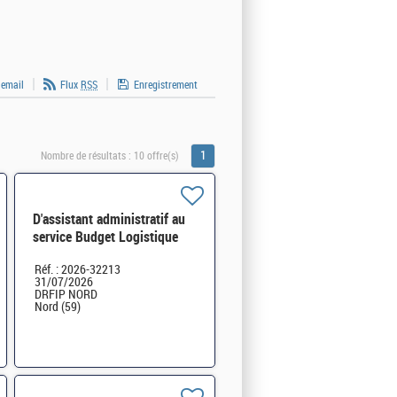
 email
Flux
RSS
Enregistrement
1
Nombre de résultats :
10 offre(s)
D'assistant administratif au
service Budget Logistique
H/F
Réf. : 2026-32213
31/07/2026
DRFIP NORD
Nord (59)