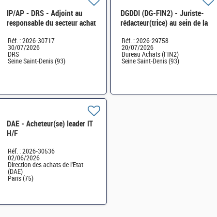
IP/AP - DRS - Adjoint au
DGDDI (DG-FIN2) - Juriste-
responsable du secteur achat
rédacteur(trice) au sein de la
et marchés publics (acheteur
section Commande publique,
Réf. : 2026-30717
Réf. : 2026-29758
public expert) - H/F
bureau Achats H/F
30/07/2026
20/07/2026
DRS
Bureau Achats (FIN2)
Seine Saint-Denis (93)
Seine Saint-Denis (93)
DAE - Acheteur(se) leader IT
H/F
Réf. : 2026-30536
02/06/2026
Direction des achats de l'Etat
(DAE)
Paris (75)