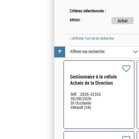
Critères sélectionnés :
Métier :
Achat
» Afficher l'url de la recherche
Affiner ma recherche
Gestionnaire à la cellule
Achats de la Direction
interrégionale des Douanes
Réf. : 2026-32355
d'Occitanie H/F
05/08/2026
DI Occitanie
Hérault (34)