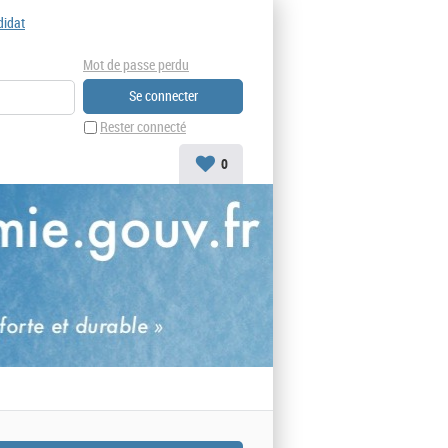
didat
Mot de passe perdu
Rester connecté
0