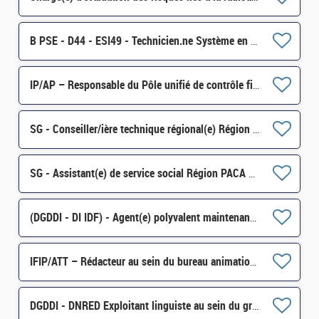
B PSE - D44 - ESI49 - Technicien.ne Système en environnement Windows Server H/F
IP/AP – Responsable du Pôle unifié de contrôle fiscal (PUC) H/F
SG - Conseiller/ière technique régional(e) Région Nouvelle-Aquitaine H/F
SG - Assistant(e) de service social Région PACA Corse H/F
(DGDDI - DI IDF) - Agent(e) polyvalent maintenance/ accueil au sein de l'Unité de Soutien (cat. C) H/F
IFIP/ATT – Rédacteur au sein du bureau animation de la fiscalité des professionnels H/F
DGDDI - DNRED Exploitant linguiste au sein du groupement interministériel de contrôle H/F