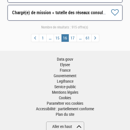
Chargé(e) de mission « tutelle des réseaux consulaires et filière « automobile et mobilité H/F
Nombre de résultats :
915 offre(s)
1
15
16
17
61
Data.gouv
Elysee
France
Gouvernement
Legifrance
Service-public
Mentions légales
Cookies
Paramétrer vos cookies
Accessibilité : partiellement conforme
Plan du site
Aller en haut