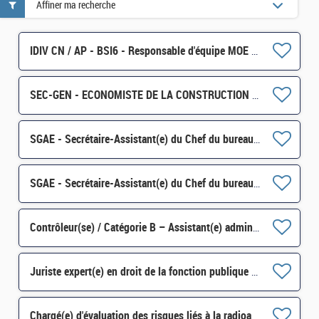
Affiner ma recherche
IDIV CN / AP - BSI6 - Responsable d'équipe MOE H/F
SEC-GEN - ECONOMISTE DE LA CONSTRUCTION - CHEF(FE) DE PROJET IMMOBILIER H/F
SGAE - Secrétaire-Assistant(e) du Chef du bureau "Sécurité intérieure de l'Union" - SEC H/F
SGAE - Secrétaire-Assistant(e) du Chef du bureau "Sécurité intérieure de l'Union" - SEC H/F
Contrôleur(se) / Catégorie B – Assistant(e) administratif(ve) et de direction – SSI/DPN/DP6 H/F
Juriste expert(e) en droit de la fonction publique – Mobilité et parcours professionnels (2MOBI) H/F
Chargé(e) d'évaluation des risques liés à la radioactivité de l'environnement H/F