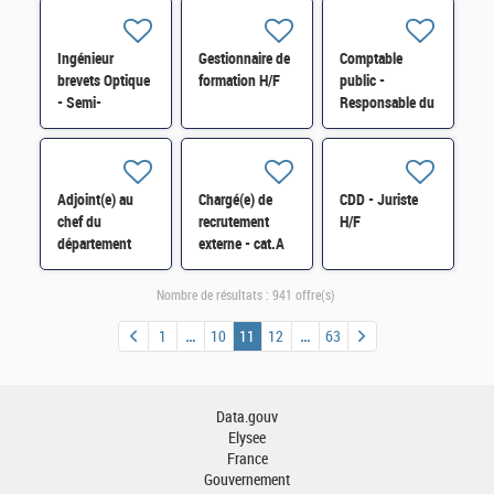
communication"
budgétaire H/F
H/F
H/F
Ingénieur
Gestionnaire de
Comptable
brevets Optique
formation H/F
public -
- Semi-
Responsable du
conducteur H/F
Service
départemental
de
l'enregistrement
Adjoint(e) au
Chargé(e) de
CDD - Juriste
(SDE) Marseille
chef du
recrutement
H/F
- H/F
département
externe - cat.A
Carrières et
H/F
Mobilités au
Nombre de résultats :
941 offre(s)
Pôle RH de la DI
d'Ile-de-France
1
10
11
12
63
H/F
Data.gouv
Elysee
France
Gouvernement