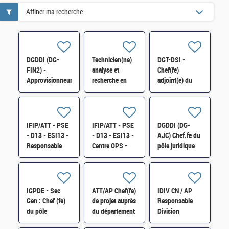
Affiner ma recherche
DGDDI (DG-
Technicien(ne)
DGT-DSI -
FIN2) -
analyse et
Chef(fe)
Approvisionneur(euse)
recherche en
adjoint(e) du
au sein du
biologie H/F
département
Bureau des
des systèmes
achats H/F
d'information
H/F
IFIP/ATT - PSE
IFIP/ATT - PSE
DGDDI (DG-
- D13 - ESI13 -
- D13 - ESI13 -
AJC) Chef.fe du
Responsable
Centre OPS -
pôle juridique
Support aux
Ingénieur(e)
spécialisé H/F
Infrastructures
DevOps H/F
Locales (SIL)
H/F
IGPDE - Sec
ATT/AP Chef(fe)
IDIV CN / AP
Gen : Chef (fe)
de projet auprès
Responsable
du pôle
du département
Division
"Synthèse et
de contrôle
Contrôle Fiscal