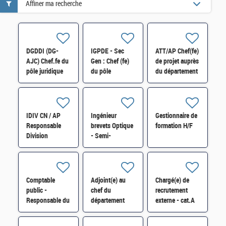
Affiner ma recherche
DGDDI (DG-
IGPDE - Sec
ATT/AP Chef(fe)
AJC) Chef.fe du
Gen : Chef (fe)
de projet auprès
pôle juridique
du pôle
du département
spécialisé H/F
"Synthèse et
de contrôle
communication"
budgétaire H/F
H/F
IDIV CN / AP
Ingénieur
Gestionnaire de
Responsable
brevets Optique
formation H/F
Division
- Semi-
Contrôle Fiscal
conducteur H/F
H/F
Comptable
Adjoint(e) au
Chargé(e) de
public -
chef du
recrutement
Responsable du
département
externe - cat.A
Service
Carrières et
H/F
départemental
Mobilités au