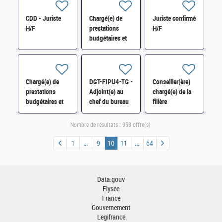
de
Pôle RH de la DI
l'enregistrement
d'Ile-de-France
CDD - Juriste
Chargé(e) de
Juriste confirmé
(SDE) Marseille
H/F
H/F
prestations
H/F
- H/F
budgétaires et
juridiques H/F
Chargé(e) de
DGT-FIPU4-TG -
Conseiller(ère)
prestations
Adjoint(e) au
chargé(e) de la
budgétaires et
chef du bureau
filière
juridiques
Fipu4 -
agroalimentaire
responsable
et du
Nombre de résultats :
958 offre(s)
outils H/F
programme
France 2030
1
9
10
11
64
régionalisé H/F
Data.gouv
Elysee
France
Gouvernement
Legifrance