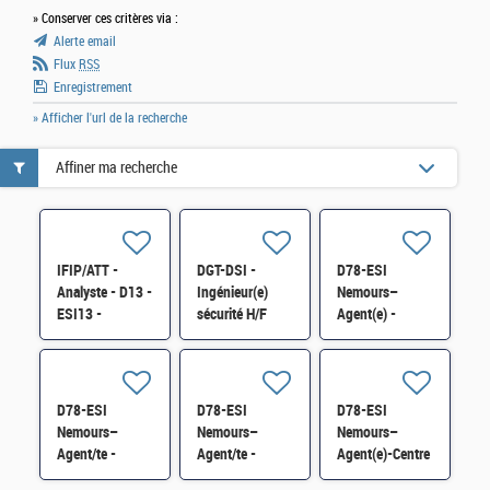
» Conserver ces critères via :
Alerte email
Flux
RSS
Enregistrement
» Afficher l'url de la recherche
Affiner ma recherche
IFIP/ATT -
DGT-DSI -
D78-ESI
Analyste - D13 -
Ingénieur(e)
Nemours–
ESI13 -
sécurité H/F
Agent(e) -
Chargé(e) de
Centre National
Continuité
de Traitement
d'Activité
FICOBA
Informatique
FICOVIE et MNT
D78-ESI
D78-ESI
D78-ESI
H/F
des déclarations
Nemours–
Nemours–
Nemours–
2736 H/F
Agent/te -
Agent/te -
Agent(e)-Centre
Centre National
Centre National
National de