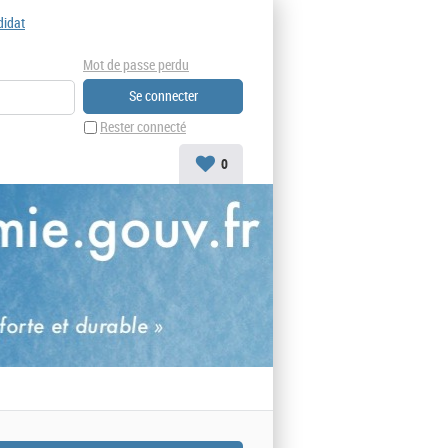
didat
Mot de passe perdu
Rester connecté
0