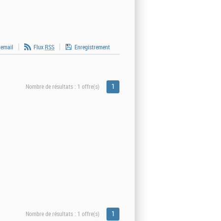
 email
Flux
RSS
Enregistrement
1
Nombre de résultats :
1 offre(s)
1
Nombre de résultats :
1 offre(s)