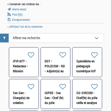
» Conserver ces critères via :
Alerte email
Flux
RSS
Enregistrement
» Afficher l'url de la recherche
Affiner ma recherche
IFIP/ATT -
DGT -
Spécialiste en
Rédacteur -
POLECOM - RD
pédagogie
Mission
- Adjoint(e) au
numérique H/F
"Communication
chef de bureau,
et Animation du
en charge de la
réseau des
communication
agents
externe H/F
Sec Gen :
IGPDE - Sec
SG-SIRCOM -
comptables" -
Chargé(e) de
Gen : Chef (fe)
Chef(fe) du pôle
2FCE-2B
création
du pôle
veille et analyse
graphique
"Synthèse et
des dynamiques