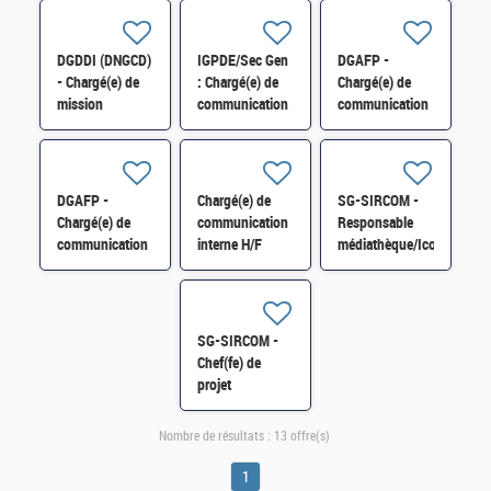
(BPRHAC)
communication"
d'opinion H/F
Contrat court
H/F
H/F
DGDDI (DNGCD)
IGPDE/Sec Gen
DGAFP -
- Chargé(e) de
: Chargé(e) de
Chargé(e) de
mission
communication
communication
communication
- CDD 6 mois
(Mission
et dialogue
H/F
communication)
social H/F
H/F
DGAFP -
Chargé(e) de
SG-SIRCOM -
Chargé(e) de
communication
Responsable
communication
interne H/F
médiathèque/Iconographe
(Mission
H/F
communication)
H/F
SG-SIRCOM -
Chef(fe) de
projet
préfiguration
médiathèque
Nombre de résultats :
13 offre(s)
ministérielle
(CDD 4 mois)
1