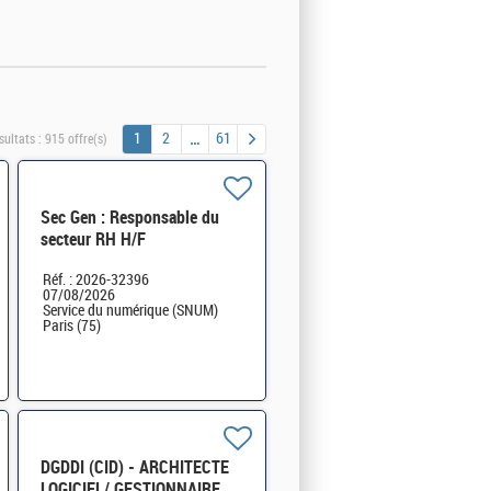
1
2
61
sultats :
915 offre(s)
Sec Gen : Responsable du
secteur RH H/F
Réf. : 2026-32396
07/08/2026
Service du numérique (SNUM)
Paris (75)
DGDDI (CID) - ARCHITECTE
LOGICIEL/ GESTIONNAIRE