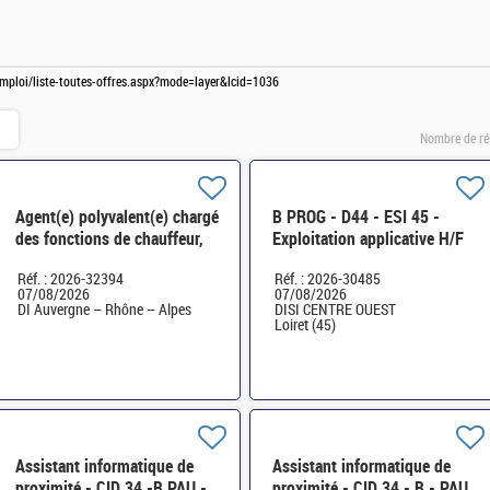
-emploi/liste-toutes-offres.aspx?mode=layer&lcid=1036
Nombre de ré
Agent(e) polyvalent(e) chargé
B PROG - D44 - ESI 45 -
des fonctions de chauffeur,
Exploitation applicative H/F
d'accueil, de courrier et de
Réf. : 2026-32394
Réf. : 2026-30485
manutention (H/F)
07/08/2026
07/08/2026
DI Auvergne – Rhône – Alpes
DISI CENTRE OUEST
Loiret (45)
Assistant informatique de
Assistant informatique de
proximité - CID 34 -B PAU -
proximité - CID 34 - B - PAU