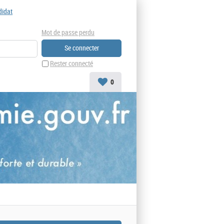
didat
Mot de passe perdu
Rester connecté
0