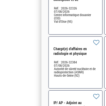
développement cat A H/F
Réf. : 2026-32326
07/08/2026
Centre informatique douanier
(CID)
Val d'Oise (95)
Chargé(e) d'affaires en
radiologie et physique
médicale H/F
Réf. : 2026-32384
07/08/2026
Autorité de sûreté nucléaire et de
radioprotection (ASNR)
Hauts-de-Seine (92)
IP/ AP - Adjoint au