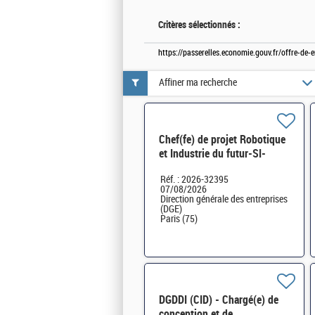
Critères sélectionnés :
https://passerelles.economie.gouv.fr/offre-de
Affiner ma recherche
Chef(fe) de projet Robotique
et Industrie du futur-SI-
SDTME-081 H/F
Réf. : 2026-32395
07/08/2026
Direction générale des entreprises
(DGE)
Paris (75)
DGDDI (CID) - Chargé(e) de
conception et de