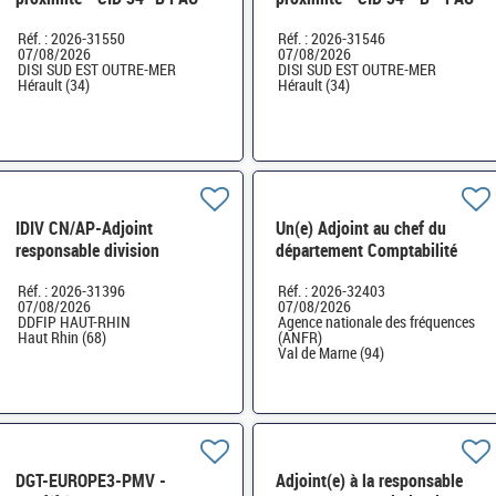
D13 - ESI34 - H/F
- D13 - ESI34 - H/F
Réf. : 2026-31550
Réf. : 2026-31546
07/08/2026
07/08/2026
DISI SUD EST OUTRE-MER
DISI SUD EST OUTRE-MER
Hérault (34)
Hérault (34)
IDIV CN/AP-Adjoint
Un(e) Adjoint au chef du
responsable division
département Comptabilité
Ressources Humaines -
administrative H/F
Réf. : 2026-31396
Réf. : 2026-32403
Formation Professionnelle
07/08/2026
07/08/2026
H/F
DDFIP HAUT-RHIN
Agence nationale des fréquences
Haut Rhin (68)
(ANFR)
Val de Marne (94)
DGT-EUROPE3-PMV -
Adjoint(e) à la responsable