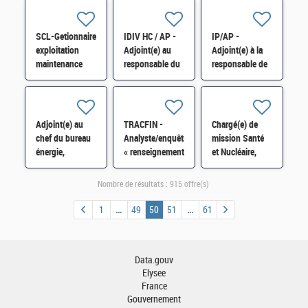
division des
contentieux H/F
Entreprises de
affaires
RIOM -Antenne
juridiques H/F
THIERS H/F
SCL-Getionnaire
IDIV HC / AP -
IP/AP -
exploitation
Adjoint(e) au
Adjoint(e) à la
maintenance
responsable du
responsable de
H/F
service impôt
la division du
des particuliers
contrôle fiscal
(SIP) de Garges
H/F
H/F
Adjoint(e) au
TRACFIN -
Chargé(e) de
chef du bureau
Analyste/enquêteur
mission Santé
énergie,
« renseignement
et Nucléaire,
participations,
criminel » H/F
référent
industrie et
politique ETI,
Nombre de résultats :
915 offre(s)
innovation
référent des
(3BEPII) H/F
départements
1
49
50
51
61
30 et 34 H/F
Data.gouv
Elysee
France
Gouvernement