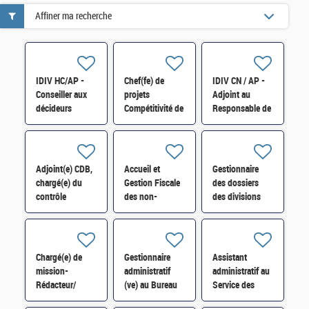
Affiner ma recherche
IDIV HC/AP -
Chef(fe) de
IDIV CN / AP -
Conseiller aux
projets
Adjoint au
décideurs
Compétitivité de
Responsable de
locaux (CDL)
l'énergie-SI-
la Division des
rattaché au SGC
SDTME-114 H/F
affaires
de Wallers H/F
juridiques et du
contentieux H/F
Adjoint(e) CDB,
Accueil et
Gestionnaire
chargé(e) du
Gestion Fiscale
des dossiers
contrôle
des non-
des divisions
budgétaire des
résidents :
juridiques de la
dépenses hors
Chargé(e) de la
DINR H/F
titre 2 - DCB
relation usager
MEN, MESRE,
H/F
Chargé(e) de
Gestionnaire
Assistant
MSJVA*
mission-
administratif
administratif au
Rédacteur/
(ve) au Bureau
Service des
Rédactrice à la
d'ordre du
Impôts des