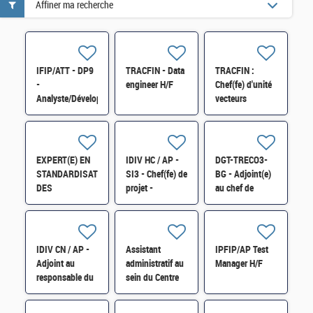
Affiner ma recherche
IFIP/ATT - DP9
TRACFIN - Data
TRACFIN :
-
engineer H/F
Chef(fe) d'unité
Analyste/Développeur
vecteurs
en MOE pour le
spécialisés de
projet EAIV2
blanchiment H/F
Échanges de
données H/F
EXPERT(E) EN
IDIV HC / AP -
DGT-TRECO3-
STANDARDISATION
SI3 - Chef(fe) de
BG - Adjoint(e)
DES
projet -
au chef de
COMMUNICATIONS
Conception des
bureau Energie
ELECTRONIQUES
infrastructures
H/F
SEN-CCED-228
de stockage du
H/F
SI / DGFIP - H/F
IDIV CN / AP -
Assistant
IPFIP/AP Test
Adjoint au
administratif au
Manager H/F
responsable du
sein du Centre
pôle de gestion
de gestion des
publique H/F
Retraites de