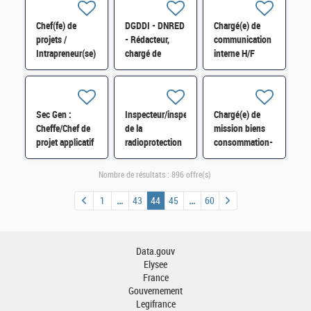
Nantes H/F
Chef(fe) de
DGDDI - DNRED
Chargé(e) de
projets /
- Rédacteur,
communication
Intrapreneur(se)
chargé de
interne H/F
du Portail RSE
recrutement H/F
SCIDE-SDDE-
178 H/F
Sec Gen :
Inspecteur/inspectrice
Chargé(e) de
Cheffe/Chef de
de la
mission biens
projet applicatif
radioprotection
consommation-
MOE H/F
H/F
transition
environnementale
Nombre de résultats :
896 offre(s)
des entreprises-
SI-SDISBCA-
1
43
44
45
60
056 H/F
Data.gouv
Elysee
France
Gouvernement
Legifrance