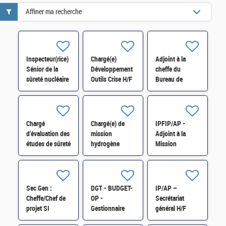
Affiner ma recherche
Inspecteur(rice)
Chargé(e)
Adjoint à la
Sénior de la
Développement
cheffe du
sûreté nucléaire
Outils Crise H/F
Bureau de
au Service de
Statistique et
Suivi du Parc
d'Exploitation
Electronucléaire
des Cœur H/F
H/F
Chargé
Chargé(e) de
IPFIP/AP -
d'évaluation des
mission
Adjoint à la
études de sûreté
hydrogène
Mission
des réacteurs
Industrie SI-
régionale de
nucléaires H/F
SDTME-193 H/F
Conseil, de
Continuité
économique et
Sec Gen :
DGT - BUDGET-
IP/AP –
d'AFPME
Cheffe/Chef de
OP -
Secrétariat
(DRFIP 31) H/F
projet SI
Gestionnaire
général H/F
bâtimentaire
budgétaire et