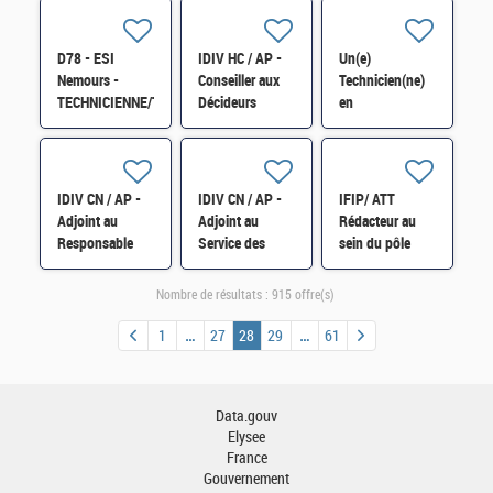
sensible H/F
comptable H/F
D78 - ESI
IDIV HC / AP -
Un(e)
Nemours -
Conseiller aux
Technicien(ne)
TECHNICIENNE/TECHNICIEN
Décideurs
en
RESEAUX,
Locaux (CDL) de
radiofréquences
TELECOMS,
Périgueux H/F
au département
et/ou
Contrôles H/F
MULTIMEDIAS
IDIV CN / AP -
IDIV CN / AP -
IFIP/ ATT
et
Adjoint au
Adjoint au
Rédacteur au
MAINTENANCE
Responsable
Service des
sein du pôle
H/F
Div Gestion
Impôts des
mobilité interne
publique et
Particuliers
des IP, IDIV,
Nombre de résultats :
915 offre(s)
hospitalière,
(SIP) de Saint-
AFIPA du
chef de service
Denis de la
Bureau AMC A+
1
27
28
29
61
domanial H/F
Réunion H/F
et A H/F
Data.gouv
Elysee
France
Gouvernement