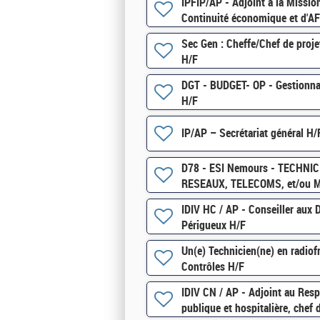
IPFIP/AP - Adjoint à la Missio
Continuité économique et d'A
Sec Gen : Cheffe/Chef de proje
H/F
DGT - BUDGET- OP - Gestionna
H/F
IP/AP – Secrétariat général H/
D78 - ESI Nemours - TECHNI
RESEAUX, TELECOMS, et/ou M
MAINTENANCE H/F
IDIV HC / AP - Conseiller aux
Périgueux H/F
Un(e) Technicien(ne) en radio
Contrôles H/F
IDIV CN / AP - Adjoint au Res
publique et hospitalière, chef