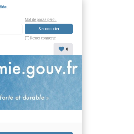
didat
Mot de passe perdu
Rester connecté
0