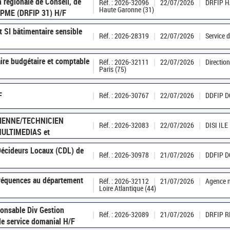
n régionale de Conseil, de
Réf. : 2026-32096
22/07/2026
DRFIP 
Haute Garonne (31)
FPME (DRFIP 31) H/F
t SI bâtimentaire sensible
Réf. : 2026-28319
22/07/2026
Service 
ire budgétaire et comptable
Réf. : 2026-32111
22/07/2026
Directio
Paris (75)
F
Réf. : 2026-30767
22/07/2026
DDFIP 
CIENNE/TECHNICIEN
Réf. : 2026-32083
22/07/2026
DISI IL
ULTIMEDIAS et
 Décideurs Locaux (CDL) de
Réf. : 2026-30978
21/07/2026
DDFIP 
fréquences au département
Réf. : 2026-32112
21/07/2026
Agence n
Loire Atlantique (44)
ponsable Div Gestion
Réf. : 2026-32089
21/07/2026
DRFIP 
 de service domanial H/F