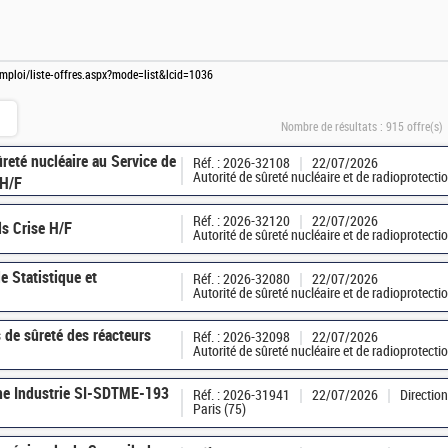
emploi/liste-offres.aspx?mode=list&lcid=1036
Nombre de résultats :
915 offre(s)
ûreté nucléaire au Service de
Réf. : 2026-32108
22/07/2026
Autorité de sûreté nucléaire et de radioprotect
 H/F
Réf. : 2026-32120
22/07/2026
s Crise H/F
Autorité de sûreté nucléaire et de radioprotect
e Statistique et
Réf. : 2026-32080
22/07/2026
Autorité de sûreté nucléaire et de radioprotect
 de sûreté des réacteurs
Réf. : 2026-32098
22/07/2026
Autorité de sûreté nucléaire et de radioprotect
ne Industrie SI-SDTME-193
Réf. : 2026-31941
22/07/2026
Directio
Paris (75)