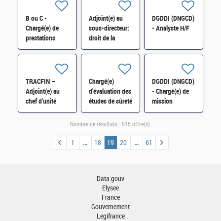
Clermont-
(SRH 2D) H/F
Ferrand H/F
B ou C -
Adjoint(e) au
DGDDI (DNGCD)
Chargé(e) de
sous-directeur:
- Analyste H/F
prestations
droit de la
financières et
concurrence, de
comptables H/F
la
consommation
et des affaires
TRACFIN –
Chargé(e)
DGDDI (DNGCD)
juridiques H/F
Adjoint(e) au
d'évaluation des
- Chargé(e) de
chef d'unité
études de sûreté
mission
chargée de la
des réacteurs
communication
lutte contre les
nucléaires H/F
et dialogue
Nombre de résultats :
915 offre(s)
ingérences
social H/F
étrangères H/F
1
18
19
20
61
Data.gouv
Elysee
France
Gouvernement
Legifrance