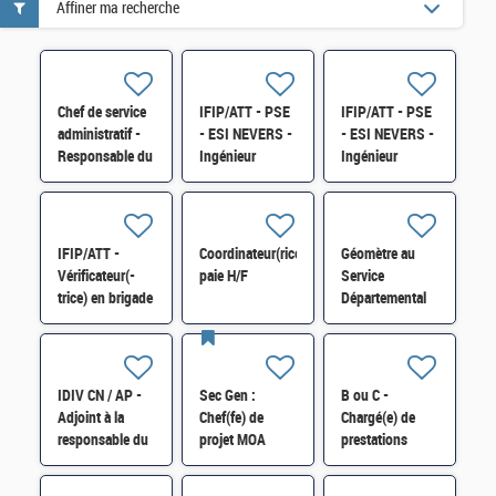
Affiner ma recherche
Chef de service
IFIP/ATT - PSE
IFIP/ATT - PSE
administratif -
- ESI NEVERS -
- ESI NEVERS -
Responsable du
Ingénieur
Ingénieur
PCRP du
opérations
opérations
DOUBS H/F
systèmes (OPS)
systèmes (OPS)
H/F
H/F
IFIP/ATT -
Coordinateur(rice)
Géomètre au
Vérificateur(-
paie H/F
Service
trice) en brigade
Départemental
départementale
des Impôts
de vérification
Fonciers de
(BDV) H/F
l'Aube (SDIF)
H/F
IDIV CN / AP -
Sec Gen :
B ou C -
Adjoint à la
Chef(fe) de
Chargé(e) de
responsable du
projet MOA
prestations
pôle unifié de
Innovation
financières et
contrôle de
numérique RH
comptables H/F