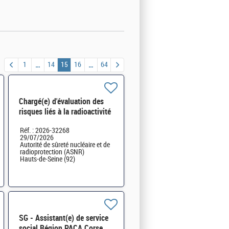
1
14
15
16
64
Chargé(e) d'évaluation des
risques liés à la radioactivité
de l'environnement H/F
Réf. : 2026-32268
29/07/2026
Autorité de sûreté nucléaire et de
radioprotection (ASNR)
Hauts-de-Seine (92)
SG - Assistant(e) de service
social Région PACA Corse