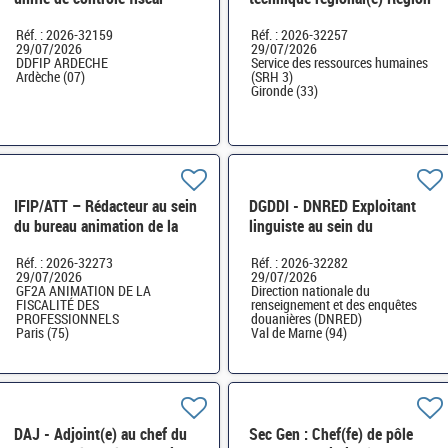
(PUC) H/F
Nouvelle-Aquitaine H/F
Réf. : 2026-32159
Réf. : 2026-32257
29/07/2026
29/07/2026
DDFIP ARDECHE
Service des ressources humaines
Ardèche (07)
(SRH 3)
Gironde (33)
IFIP/ATT – Rédacteur au sein
DGDDI - DNRED Exploitant
du bureau animation de la
linguiste au sein du
fiscalité des professionnels
groupement interministériel
Réf. : 2026-32273
Réf. : 2026-32282
H/F
de contrôle H/F
29/07/2026
29/07/2026
GF2A ANIMATION DE LA
Direction nationale du
FISCALITÉ DES
renseignement et des enquêtes
PROFESSIONNELS
douanières (DNRED)
Paris (75)
Val de Marne (94)
DAJ - Adjoint(e) au chef du
Sec Gen : Chef(fe) de pôle