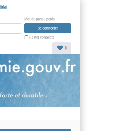
didat
Mot de passe perdu
Rester connecté
0