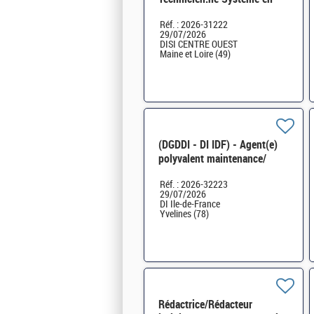
environnement Windows
Réf. : 2026-31222
Server H/F
29/07/2026
DISI CENTRE OUEST
Maine et Loire (49)
(DGDDI - DI IDF) - Agent(e)
polyvalent maintenance/
accueil au sein de l'Unité de
Réf. : 2026-32223
Soutien (cat. C) H/F
29/07/2026
DI Ile-de-France
Yvelines (78)
Rédactrice/Rédacteur