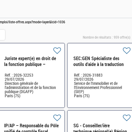
-emploi/liste-offres.aspx?mode=layer&lcid=1036
Nombre de résultats :
959 offre(s)
Juriste expert(e) en droit de
SEC:GEN Spécialiste des
la fonction publique –
outils d'aide à la traduction
Mobilité et parcours
H/F
Réf. : 2026-32253
Réf. : 2026-31883
professionnels (2MOBI) H/F
29/07/2026
29/07/2026
Direction générale de
Service de l'Immobilier et de
l'administration et de la fonction
l'Environnement Professionnel
publique (DGAFP)
(SIEP)
Paris (75)
Paris (75)
IP/AP – Responsable du Pôle
SG - Conseiller/ière
unifié de contrôle fiscal
technique régional(e) Région