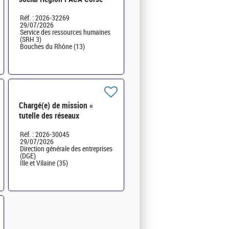
H/F
Réf. : 2026-32269
29/07/2026
Service des ressources humaines
(SRH 3)
Bouches du Rhône (13)
Chargé(e) de mission «
tutelle des réseaux
consulaires et filière «
Réf. : 2026-30045
automobile et mobilité H/F
29/07/2026
Direction générale des entreprises
(DGE)
Ille et Vilaine (35)