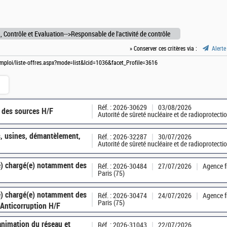
, Contrôle et Evaluation-->Responsable de l'activité de contrôle
» Conserver ces critères via :
Alerte
-emploi/liste-offres.aspx?mode=list&lcid=1036&facet_Profile=3616
Réf. : 2026-30629
03/08/2026
é des sources H/F
Autorité de sûreté nucléaire et de radioprotect
s, usines, démantèlement,
Réf. : 2026-32287
30/07/2026
Autorité de sûreté nucléaire et de radioprotect
ce) chargé(e) notamment des
Réf. : 2026-30484
27/07/2026
Agence f
Paris (75)
ce) chargé(e) notamment des
Réf. : 2026-30474
24/07/2026
Agence f
Paris (75)
Anticorruption H/F
animation du réseau et
Réf. : 2026-31043
22/07/2026