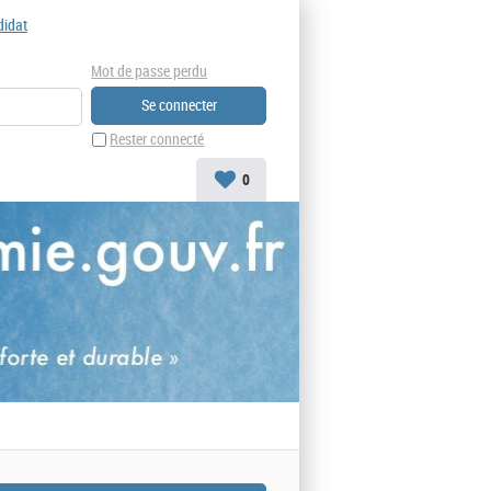
didat
Mot de passe perdu
Rester connecté
0