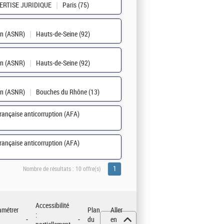
PERTISE JURIDIQUE
Paris (75)
ion (ASNR)
Hauts-de-Seine (92)
ion (ASNR)
Hauts-de-Seine (92)
ion (ASNR)
Bouches du Rhône (13)
rançaise anticorruption (AFA)
rançaise anticorruption (AFA)
1
Nombre de résultats :
10 offre(s)
Accessibilité
amétrer
Plan
Aller
:
du
en