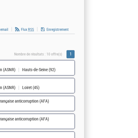
 email
Flux
RSS
Enregistrement
1
Nombre de résultats :
10 offre(s)
ion (ASNR)
Hauts-de-Seine (92)
ion (ASNR)
Loiret (45)
rançaise anticorruption (AFA)
rançaise anticorruption (AFA)