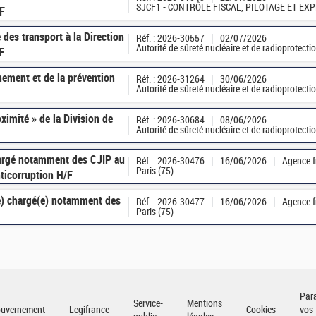
SJCF1 - CONTRÔLE FISCAL, PILOTAGE ET EX
/F
 des transport à la Direction
Réf. : 2026-30557
02/07/2026
Autorité de sûreté nucléaire et de radioprotect
F
nement et de la prévention
Réf. : 2026-31264
30/06/2026
Autorité de sûreté nucléaire et de radioprotect
ximité » de la Division de
Réf. : 2026-30684
08/06/2026
Autorité de sûreté nucléaire et de radioprotect
hargé notamment des CJIP au
Réf. : 2026-30476
16/06/2026
Agence f
Paris (75)
ticorruption H/F
ce) chargé(e) notamment des
Réf. : 2026-30477
16/06/2026
Agence f
Paris (75)
Par
Service-
Mentions
uvernement
Legifrance
Cookies
vos