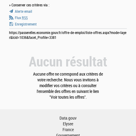
» Conserver ces critères via :
Alerte email
Flux
RSS
Enregistrement
https://passerelles.economie.gouv.fr/offre-de-emploi/liste-offres.aspx?mode=laye
r&lcid=1036&facet_Profile=3381
Aucun résultat
Aucune offre ne correspond aux critères de
votre recherche. Nous vous invitons à
modifier vos critères ou à consulter
l'ensemble des offres en suivant le lien
"Voir toutes les offres".
Data.gouv
Elysee
France
Gouvernement