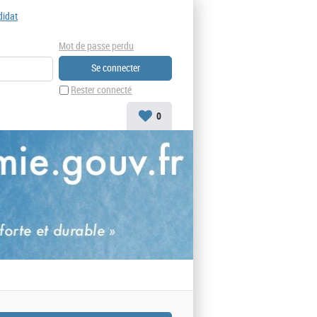
didat
Mot de passe perdu
Rester connecté
0