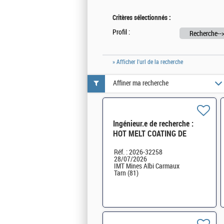
Critères sélectionnés :
Profil :
Recherche--
» Afficher l'url de la recherche
Affiner ma recherche
Ingénieur.e de recherche :
HOT MELT COATING DE
FORMES
Réf. : 2026-32258
PHARMACEUTIQUES - CDD
28/07/2026
12 mois H/F
IMT Mines Albi Carmaux
Tarn (81)