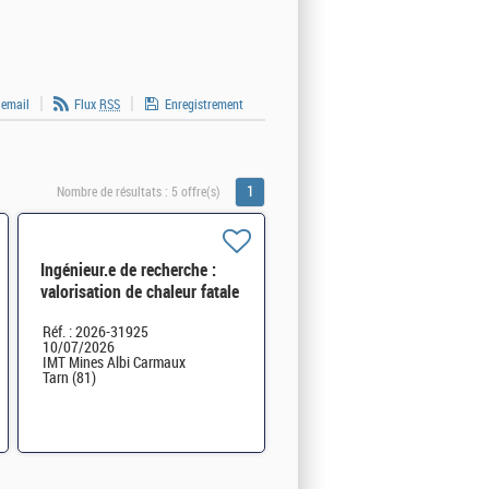
 email
Flux
RSS
Enregistrement
1
Nombre de résultats :
5 offre(s)
Ingénieur.e de recherche :
valorisation de chaleur fatale
des fumées industrielles -
Réf. : 2026-31925
CDD 24 mois H/F
10/07/2026
IMT Mines Albi Carmaux
Tarn (81)