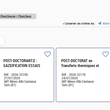
>Chercheuse / Chercheur
» Conserver ces critères via :
Alerte
POST-DOCTORANT.E :
POST-DOCTORAT en
GAZEIFICATION ESSAIS
Transferts thermiques et
PILOTES (H/F) – CDD 12
solaire à concentration (H/F)
Réf. : 2026-32199
Réf. : 2026-32178
mois H/F
– CDD 18 mois H/F
27/07/2026
24/07/2026
IMT Mines Albi Carmaux
IMT Mines Albi Carmaux
Tarn (81)
Tarn (81)