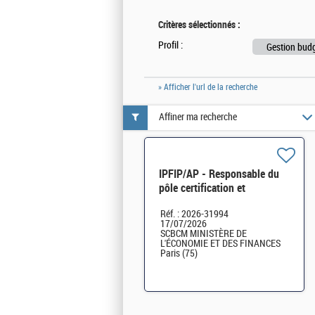
Critères sélectionnés :
Profil :
Gestion budg
» Afficher l'url de la recherche
Affiner ma recherche
IPFIP/AP - Responsable du
pôle certification et
valorisation des comptes au
Réf. : 2026-31994
DCM MEFSIN H/F
17/07/2026
SCBCM MINISTÈRE DE
L'ÉCONOMIE ET DES FINANCES
Paris (75)