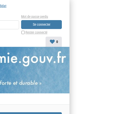
didat
Mot de passe perdu
Rester connecté
0