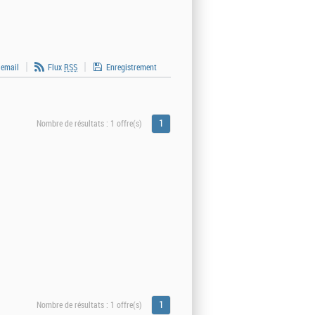
 email
Flux
RSS
Enregistrement
1
Nombre de résultats :
1 offre(s)
1
Nombre de résultats :
1 offre(s)