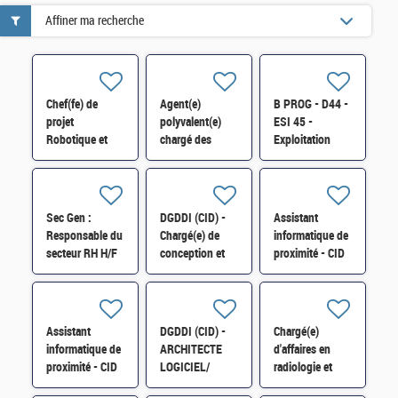
Affiner ma recherche
Chef(fe) de
Agent(e)
B PROG - D44 -
projet
polyvalent(e)
ESI 45 -
Robotique et
chargé des
Exploitation
Industrie du
fonctions de
applicative H/F
futur-SI-
chauffeur,
SDTME-081 H/F
d'accueil, de
courrier et de
Sec Gen :
DGDDI (CID) -
Assistant
manutention
Responsable du
Chargé(e) de
informatique de
(H/F)
secteur RH H/F
conception et
proximité - CID
de
34 -B PAU -
développement
D13 - ESI34 -
cat A H/F
H/F
Assistant
DGDDI (CID) -
Chargé(e)
informatique de
ARCHITECTE
d'affaires en
proximité - CID
LOGICIEL/
radiologie et
34 - B - PAU -
GESTIONNAIRE
physique