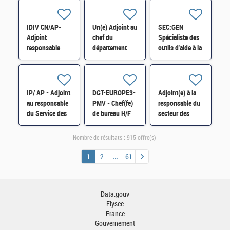
D13 - ESI34 -
OUTILS - cat A
médicale H/F
H/F
H/F
IDIV CN/AP-
Un(e) Adjoint au
SEC:GEN
Adjoint
chef du
Spécialiste des
responsable
département
outils d'aide à la
division
Comptabilité
traduction H/F
Ressources
administrative
Humaines -
H/F
Formation
IP/ AP - Adjoint
DGT-EUROPE3-
Adjoint(e) à la
Professionnelle
au responsable
PMV - Chef(fe)
responsable du
H/F
du Service des
de bureau H/F
secteur des
Impôts des
distinctions
Entreprises
honorifiques
Nombre de résultats :
915 offre(s)
(SIE) de Corbeil
H/F
H/F
1
2
61
Data.gouv
Elysee
France
Gouvernement