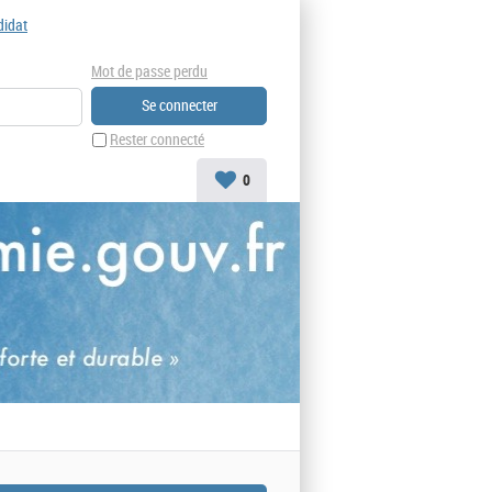
didat
Mot de passe perdu
Rester connecté
0