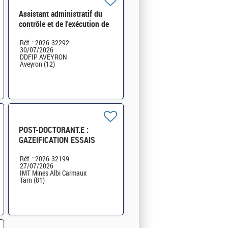
Assistant administratif du
contrôle et de l'exécution de
la dépense publique - SGC de
Réf. : 2026-32292
Rodez H/F
30/07/2026
DDFIP AVEYRON
Aveyron (12)
POST-DOCTORANT.E :
GAZEIFICATION ESSAIS
PILOTES (H/F) – CDD 12
Réf. : 2026-32199
mois H/F
27/07/2026
IMT Mines Albi Carmaux
Tarn (81)