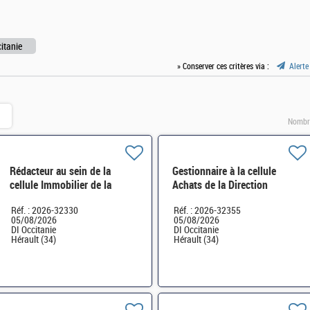
itanie
» Conserver ces critères via :
Alerte
Nombre
Rédacteur au sein de la
Gestionnaire à la cellule
cellule Immobilier de la
Achats de la Direction
Direction Interrégionale des
interrégionale des Douanes
Réf. : 2026-32330
Réf. : 2026-32355
Douanes d'Occitanie H/F
d'Occitanie H/F
05/08/2026
05/08/2026
DI Occitanie
DI Occitanie
Hérault (34)
Hérault (34)