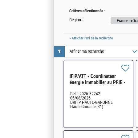
Critères sélectionnés :
Région :
France-->Occ
» Afficher l'url de la recherche
Affiner ma recherche
IFIP/ATT - Coordinateur
énergie immobilier au PRIE -
Service Stratégie (DRFIP 31)
Réf. : 2026-32242
H/F
06/08/2026
DRFIP HAUTE-GARONNE
Haute Garonne (31)