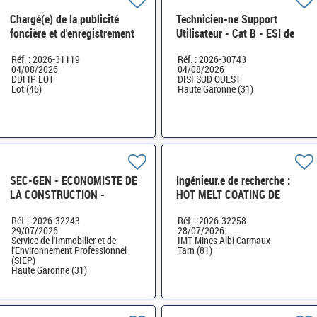
Chargé(e) de la publicité
Technicien-ne Support
foncière et d'enregistrement
Utilisateur - Cat B - ESI de
H/F
Toulouse - Poste2 H/F
Réf. : 2026-31119
Réf. : 2026-30743
04/08/2026
04/08/2026
DDFIP LOT
DISI SUD OUEST
Lot (46)
Haute Garonne (31)
SEC-GEN - ECONOMISTE DE
Ingénieur.e de recherche :
LA CONSTRUCTION -
HOT MELT COATING DE
CHEF(FE) DE PROJET
FORMES
Réf. : 2026-32243
Réf. : 2026-32258
IMMOBILIER H/F
PHARMACEUTIQUES - CDD
29/07/2026
28/07/2026
12 mois H/F
Service de l'Immobilier et de
IMT Mines Albi Carmaux
l'Environnement Professionnel
Tarn (81)
(SIEP)
Haute Garonne (31)