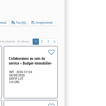
 email
Flux
RSS
Enregistrement
1
2
3
 de résultats :
43 offre(s)
Collaborateur au sein du
service « Budget-Immobilier-
Logistique » H/F
Réf. : 2026-31124
04/08/2026
DDFIP LOT
Lot (46)