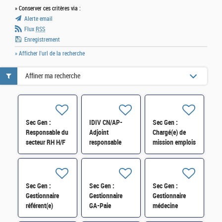
» Conserver ces critères via :
Alerte email
Flux
RSS
Enregistrement
» Afficher l'url de la recherche
Affiner ma recherche
Sec Gen :
IDIV CN/AP-
Sec Gen :
Responsable du
Adjoint
Chargé(e) de
secteur RH H/F
responsable
mission emplois
division
fonctionnels
Ressources
supérieurs
Humaines -
(SRH2A) H/F
Formation
Sec Gen :
Sec Gen :
Sec Gen :
Professionnelle
Gestionnaire
Gestionnaire
Gestionnaire
H/F
référent(e)
GA-Paie
médecine
expert(e) GA-
(CSRH/C) H/F
statutaire