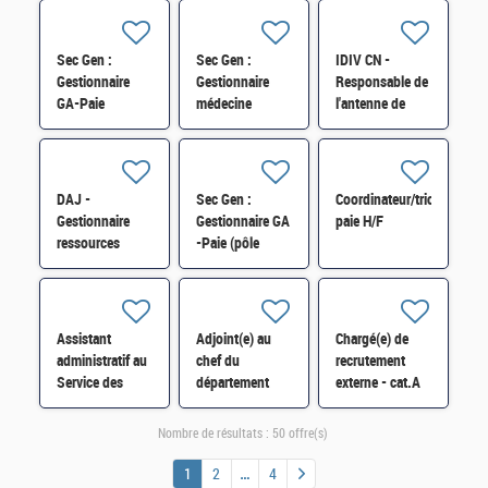
paye des agents
(CSRH/Pôle
contractuels
Médical) H/F
(CSRH/C) H/F
Sec Gen :
Sec Gen :
IDIV CN -
Gestionnaire
Gestionnaire
Responsable de
GA-Paie
médecine
l'antenne de
(CSRH/C) H/F
statutaire
Loches du CGR
(CSRH/Pôle
d'Indre-et-Loire
Médical) H/F
H/F
DAJ -
Sec Gen :
Coordinateur/trice
Gestionnaire
Gestionnaire GA
paie H/F
ressources
-Paie (pôle
humaines H/F
contractuels -
CSRH) contrat
court H/F
Assistant
Adjoint(e) au
Chargé(e) de
administratif au
chef du
recrutement
Service des
département
externe - cat.A
ressources
Carrières et
H/F
humaines,
Mobilités au
Nombre de résultats :
50 offre(s)
Prévention,
Pôle RH de la DI
conditions de
d'Ile-de-France
1
2
4