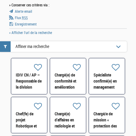
» Conserver ces critères via :
Alerte email
Flux
RSS
Enregistrement
» Afficher l'url de la recherche
Affiner ma recherche
IDIV CN / AP –
Chargé(e) de
Spécialiste
Responsable de
conformité et
confirmé(e) en
la division
amélioration
management
pilotage
junior H/F
des
coordination –
connaissances
Bordeaux H/F
H/F
Chef(fe) de
Chargé(e)
Chargé/e de
projet
d'affaires en
mission «
Robotique et
radiologie et
protection des
Industrie du
physique
actifs