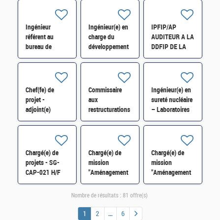
futur-SI-
médicale H/F
stratégiques »
SDTME-081 H/F
SISSE-POLOP-
044 H/F
Ingénieur
Ingénieur(e) en
IPFIP/AP
référent au
charge du
AUDITEUR A LA
bureau de
développement
DDFIP DE LA
l'expertise
et de
MEUSE H/F
technique et
l'exploitation du
industrielle au
simulateur
SBDU-SI-
SOFIA H/F
Chef(fe) de
Commissaire
Ingénieur(e) en
SDBU-016 H/F
projet -
aux
sureté nucléaire
adjoint(e)
restructurations
– Laboratoires
stratégie
et à la
et installations
contentieuse et
prévention des
amont du cycle
juridique SEP-
difficultés des
du combustible
SDCAR-170 H/F
entreprises (54-
H/F
Chargé(e) de
Chargé(e) de
Chargé(e) de
55-57-88)
projets - SG-
mission
mission
CAP-021 H/F
"Aménagement
"Aménagement
commercial"
commercial"
SEP-SDCAR-
SEP-SDCAR-
Nombre de résultats :
81 offre(s)
020 H/F
020 H/F
1
2
6