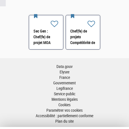
Sec Gen :
Chef(fe) de
Chef(fe) de
projets
projet MOA
Compétitivité de
Innovation
l'énergie-SI-
numérique RH
SDTME-114 H/F
(SRH 2D) H/F
Data.gouv
Elysee
France
Gouvernement
Legifrance
Service-public
Mentions légales
Cookies
Paramétrer vos cookies
Accessibilité : partiellement conforme
Plan du site