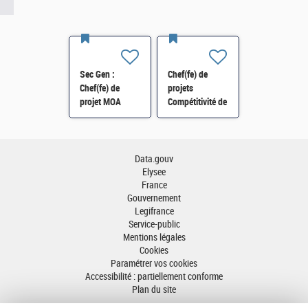
Sec Gen :
Chef(fe) de
Chef(fe) de
projets
projet MOA
Compétitivité de
Innovation
l'énergie-SI-
numérique RH
SDTME-114 H/F
(SRH 2D) H/F
Data.gouv
Elysee
France
Gouvernement
Legifrance
Service-public
Mentions légales
Cookies
Paramétrer vos cookies
Accessibilité : partiellement conforme
Plan du site