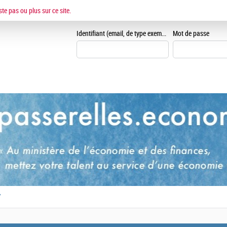
ESPACE CANDIDAT
ste pas ou plus sur ce site.
Je me crée un espace can
Identifiant (email, de type exemple@exemple.fr)
Mot de passe
,