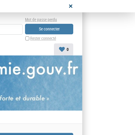
didat
Mot de passe perdu
Rester connecté
0