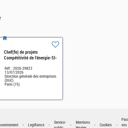
e
Chef(fe) de projets
Compétitivité de l'énergie-SI-
SDTME-114 H/F
Réf. : 2026-29823
13/07/2026
Direction générale des entreprises
(DGE)
Paris (75)
Par
Service-
Mentions
uvernement
Legifrance
Cookies
vos
public
légales