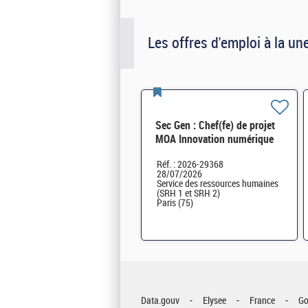
Les offres d'emploi à la un
Sec Gen : Chef(fe) de projet
MOA Innovation numérique
RH (SRH 2D) H/F
Réf. : 2026-29368
28/07/2026
Service des ressources humaines
(SRH 1 et SRH 2)
Paris (75)
Data.gouv
Elysee
France
Go