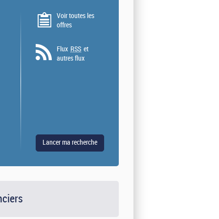
Voir toutes les
offres
Flux
RSS
et
autres flux
nciers