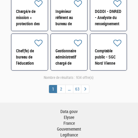
particuliers
(SRH2A) H/F
(SIP) de
Chargé/e de
Ingénieur
DGDDI - DNRED
Compiègne H/F
mission «
référent au
- Analyste du
protection des
bureau de
renseignement
actifs
l'expertise
« réseaux
stratégiques »
technique et
criminels
SISSE-POLOP-
industrielle au
/immigration
044 H/F
SBDU-SI-
illégale » H/F
Chef(fe) de
Gestionnaire
Comptable
SDBU-016 H/F
bureau de
administratif
public - SGC
l'éducation
chargé de
Nord Vienne
nationale
maintenances
Châtellerault et
(3BEN) H/F*
dans le domaine
antenne Loudun
Nombre de résultats :
934 offre(s)
immobilier H/F
H/F
1
2
63
Data.gouv
Elysee
France
Gouvernement
Legifrance