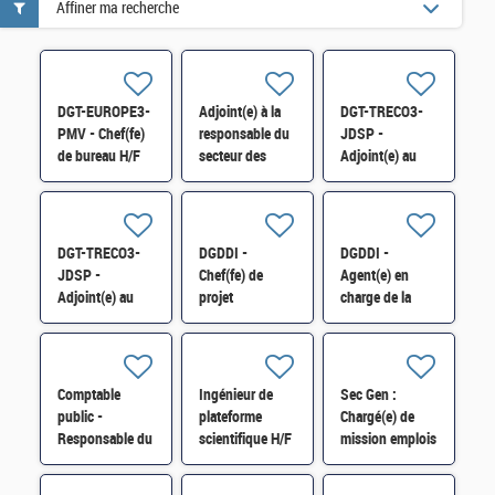
Affiner ma recherche
DGT-EUROPE3-
Adjoint(e) à la
DGT-TRECO3-
PMV - Chef(fe)
responsable du
JDSP -
de bureau H/F
secteur des
Adjoint(e) au
distinctions
chef du bureau
honorifiques
H/F
H/F
DGT-TRECO3-
DGDDI -
DGDDI -
JDSP -
Chef(fe) de
Agent(e) en
Adjoint(e) au
projet
charge de la
chef du bureau
immobilier
comptabilité
H/F
expert (cat. A)
administrative et
du service
caisse - cat. B
Comptable
Ingénieur de
Sec Gen :
(H/F)
public -
plateforme
Chargé(e) de
Responsable du
scientifique H/F
mission emplois
service des
fonctionnels
impôts des
supérieurs