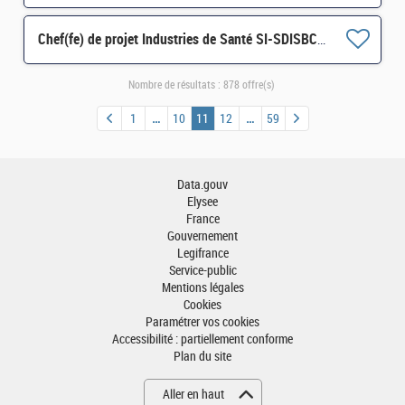
Chef(fe) de projet Industries de Santé SI-SDISBCA-212 H/F
Nombre de résultats :
878 offre(s)
1
10
11
12
59
Data.gouv
Elysee
France
Gouvernement
Legifrance
Service-public
Mentions légales
Cookies
Paramétrer vos cookies
Accessibilité : partiellement conforme
Plan du site
Aller en haut