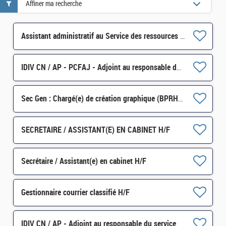
Affiner ma recherche
Assistant administratif au Service des ressources humaines, Prévention, conditions de vie au travail H/F
IDIV CN / AP - PCFAJ - Adjoint au responsable du pôle de contrôle revenus et patrimoine Paris 16E (H/F)
Sec Gen : Chargé(e) de création graphique (BPRHAC) Contrat court H/F
SECRETAIRE / ASSISTANT(E) EN CABINET H/F
Secrétaire / Assistant(e) en cabinet H/F
Gestionnaire courrier classifié H/F
IDIV CN / AP - Adjoint au responsable du service des impôts fonciers H/F