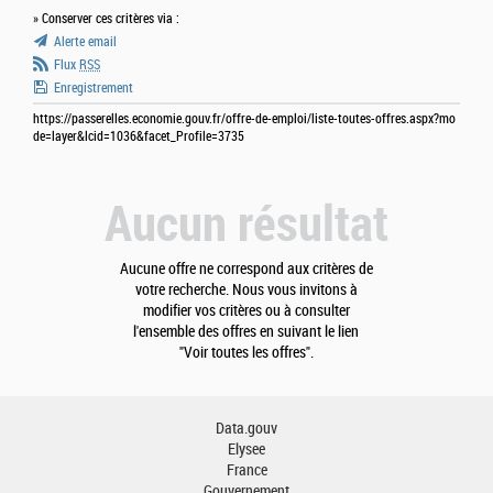
» Conserver ces critères via :
Alerte email
Flux
RSS
Enregistrement
https://passerelles.economie.gouv.fr/offre-de-emploi/liste-toutes-offres.aspx?mo
de=layer&lcid=1036&facet_Profile=3735
Aucun résultat
Aucune offre ne correspond aux critères de
votre recherche. Nous vous invitons à
modifier vos critères ou à consulter
l'ensemble des offres en suivant le lien
"Voir toutes les offres".
Data.gouv
Elysee
France
Gouvernement