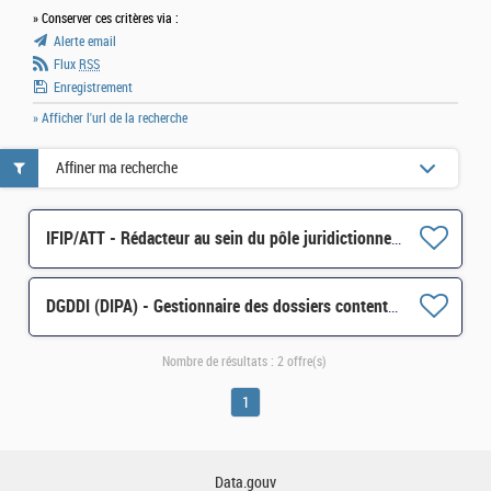
» Conserver ces critères via :
Alerte email
Flux
RSS
Enregistrement
» Afficher l'url de la recherche
Affiner ma recherche
IFIP/ATT - Rédacteur au sein du pôle juridictionnel et judiciaire de Paris (PJJ) H/F
DGDDI (DIPA) - Gestionnaire des dossiers contentieux et suivi des marchandises (Cat. B) H/F
Nombre de résultats :
2 offre(s)
1
Data.gouv